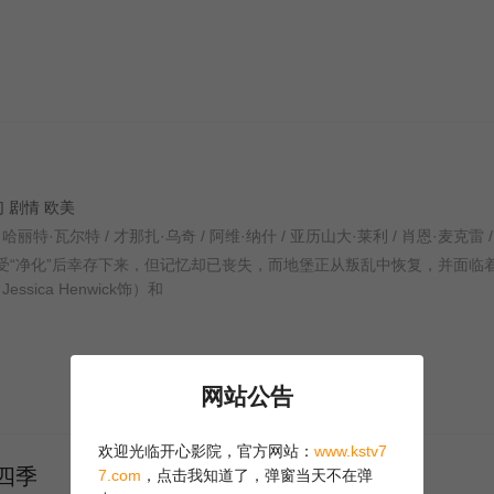
科幻 剧情 欧美
s在被迫接受“净化”后幸存下来，但记忆却已丧失，而地堡正从叛乱中恢复，并面临
ssica Henwick饰）和
网站公告
欢迎光临开心影院，官方网站：
www.kstv7
四季
7.com
，点击我知道了，弹窗当天不在弹