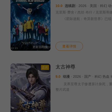
10.0
连续剧
· 2026 · 美国 · 科幻
《星际迷航：奇异新世界》已续
查看详情
更新至03集
太古神尊
正片
9.0
动漫
· 2026 · 国产 · 科幻 
灵界至尊太子惨遭算计身死，重生
整片武道