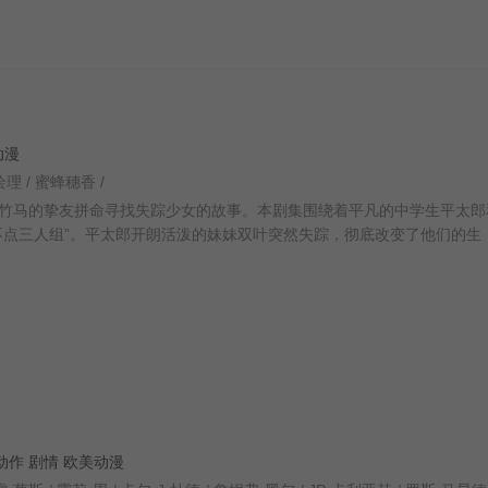
韩动漫
绘理 / 蜜蜂穗香 /
马的挚友拼命寻找失踪少女的故事。本剧集围绕着平凡的中学生平太郎
不点三人组”。平太郎开朗活泼的妹妹双叶突然失踪，彻底改变了他们的生
科幻 动作 剧情 欧美动漫