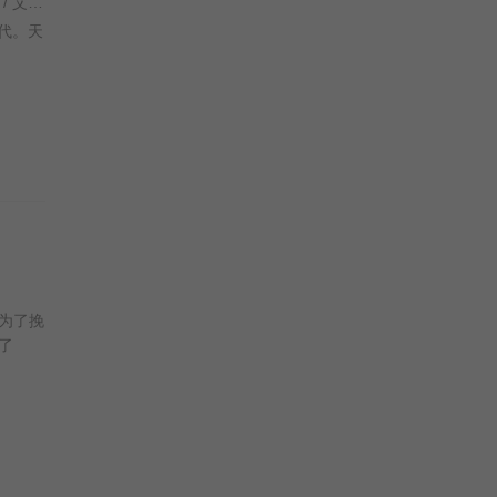
蔡斯·康利 / 埃米·米村 / 乔治·布扎 / 雷·蔡斯 / 霍莉·周 / 卡尔·J·杜德 / 詹妮弗·黑尔 / JP·卡利亚赫 / 罗斯·马昆德 / 艾莉森·西莉-史密斯 / 马修·沃特森 / 伦诺·赞恩 / 迈克尔·约翰斯顿 /
代。天
为了挽
了