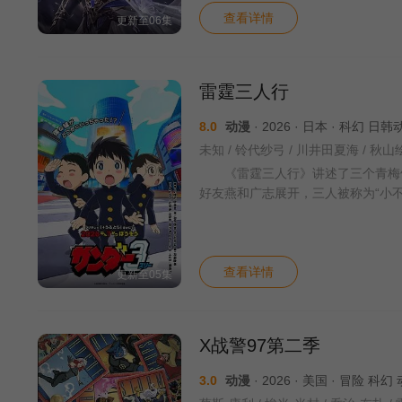
查看详情
更新至06集
雷霆三人行
8.0
动漫
· 2026 · 日本 · 科幻 日
未知 / 铃代纱弓 / 川井田夏海 / 秋山
《雷霆三人行》讲述了三个青梅竹
好友燕和广志展开，三人被称为“小
查看详情
更新至05集
X战警97第二季
3.0
动漫
· 2026 · 美国 · 冒险 