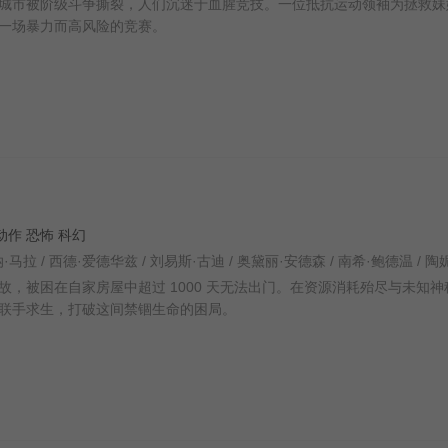
市被阶级斗争撕裂，人们沉迷于血腥竞技。一位抵抗运动领袖为拯救妹
一场暴力而高风险的竞赛。
疑 动作 恐怖 科幻
被困在自家房屋中超过 1000 天无法出门。在资源消耗殆尽与未知神
联手求生，打破这间禁锢生命的困局。