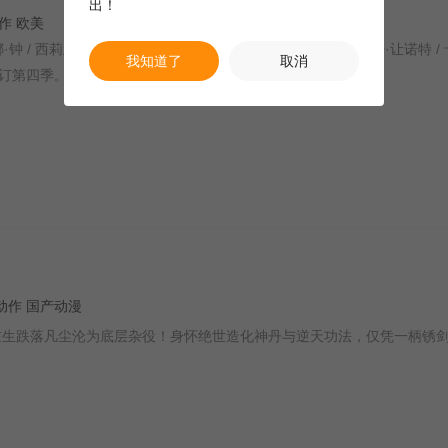
出！
 动作 欧美
我知道了
取消
订第四季。
热血 动作 国产动漫
跌落凡尘沦为底层杂役！身怀绝世造化神丹与逆天功法，仅凭一柄锈