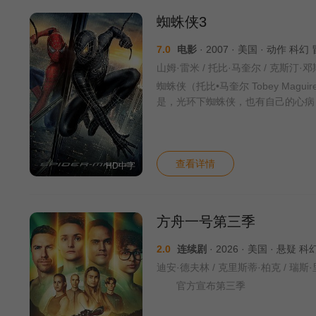
蜘蛛侠3
7.0
电影
· 2007 · 美国 · 动作 科幻
蜘蛛侠（托比•马奎尔 Tobey M
是，光环下蜘蛛侠，也有自己的心病
查看详情
HD中字
方舟一号第三季
2.0
连续剧
· 2026 · 美国 · 悬疑 
官方宣布第三季