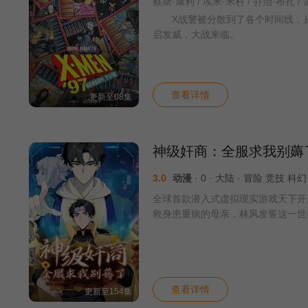
X战警被分散到了各个时间线，从过
启发威，大战来临。
查看详情
更新至08集
神级奸商：全服求我别薅
3.0
动漫
· 0 · 大陆 · 冒险 竞技 
全球首款潜入式虚拟现实游戏天下开
救身患重病的母亲，林风发誓这一世
查看详情
更新至154集