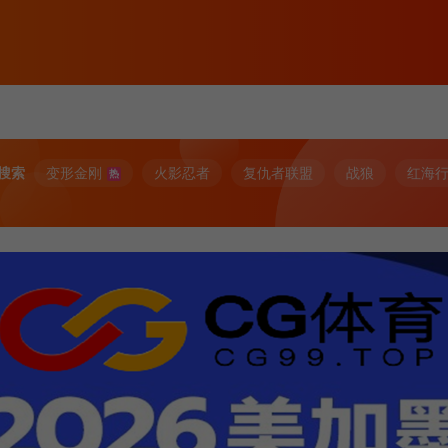
搜索
变形金刚
火影忍者
复仇者联盟
战狼
红海
热