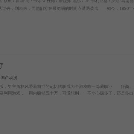
去，到未来，而他们将在最脆弱的时间点遭遇袭击——如今，1990年
了
科幻 国产动漫
服，男主角林风带着前世的记忆转职成为全游戏唯一隐藏职业——奸商。
要利用游戏，一周内赚够五十万，可没想到，一不小心赚多了，还是多出