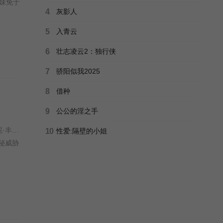
妹免于
4
灰影人
5
入青云
6
壮志凌云2：独行侠
7
骄阳似我2025
8
借种
9
公公的淫之手
路易斯·莱特里尔 / 格蕾塔·李 / 瓦格纳·马拉 / 西德·爱德华兹 / 刘易斯·古迪 / 奥黛丽·安德森 / 南希·鲍德温 / 陶妮·丰塔纳 / 杰德·奥金 / 奥利弗·亨利·阿诺德 / 加百列·钟 / 费莉西蒂·鲍恩 / Riley Chung / 艾玛·霍 / 诺亚·亚历山大·索斯诺夫斯基 /
10
性爱:隔壁的小姐
秘威胁