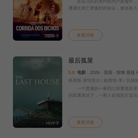
在反乌托邦里约热内卢废墟中，城
遭遇比死亡更惨烈的命运，被迫卷入
查看详情
HD中字
最后孤屋
5.0
电影
· 2026 · 英国 · 惊悚 悬
一个普通的一家四口突遭诡异变故，
的双重逼迫下，一家人必须想方设法
查看详情
HD中字