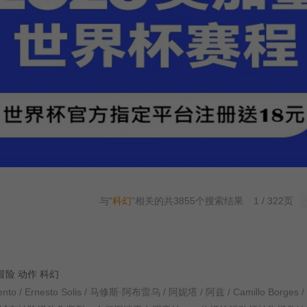
与“
科幻
”相关的共
3855
个搜索结果
1 / 322页
罪 冒险 动作 科幻