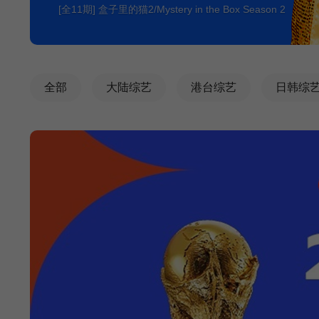
[更新至20240611期] 黄渤,黄晓明,尹正,
全部
大陆综艺
港台综艺
日韩综