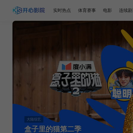
实时热点
体育赛事
电影
连续剧
大陆综艺
盒子里的猫