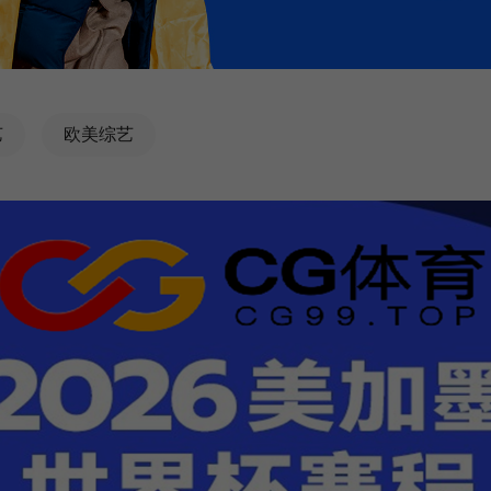
张艺兴,陈赫,林更新,吴彼,王迅,郑恺,周奇
艺
欧美综艺