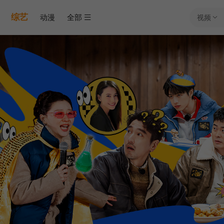
综艺
动漫
全部
视频