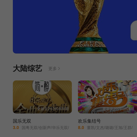
大陆综艺
更多
更新至20260808期
更新至20260808期
国乐无双
欢乐集结号
3.0
8.0
国粤无双/创新声/华乐无双/
董凯/文杰/璐璐/王旭/王群/