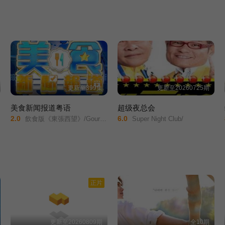
更新至399集
更新至20260725期
美食新闻报道粤语
超级夜总会
2.0
6.0
飲食版《東張西望》/Gourmet Express/
Super Night Club/
正片
更新至20260809期
全10期