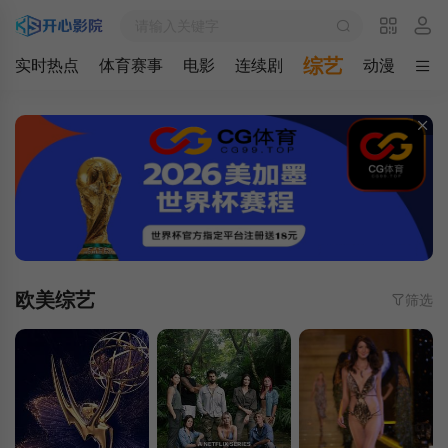
综艺
实时热点
体育赛事
电影
连续剧
动漫
最新
欧美综艺
筛选