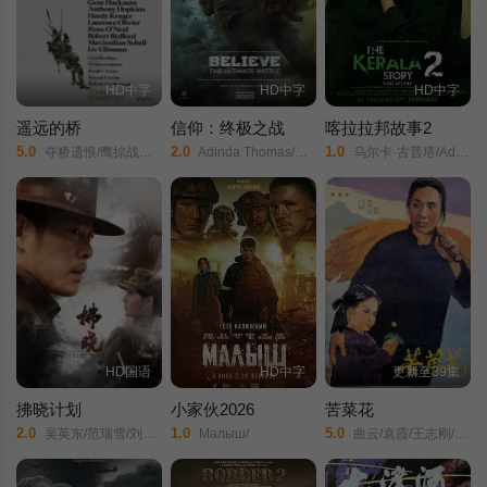
HD中字
HD中字
HD中字
遥远的桥
信仰：终极之战
喀拉拉邦故事2
5.0
2.0
1.0
夺桥遗恨/鹰掠战士/英雄冢/
Adinda Thomas/Maudy Kusnaedi/Hardi Fadhillah/
乌尔卡·古普塔/Aditi Bhatia/Aishwarya Ojha/阿尔卡·阿明/
HD国语
HD中字
更新至39集
拂晓计划
小家伙2026
苦菜花
2.0
1.0
5.0
吴英东/范瑞雪/刘世华/
Малыш/
曲云/袁霞/王志刚/杨雅琴/万仓/陶珊/刘抒吟/沈华芬/张怀志/顾岚/谢万和/董元夫/翟春华/