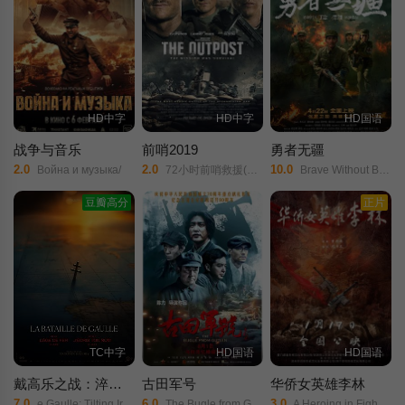
HD中字
HD中字
HD国语
战争与音乐
前哨2019
勇者无疆
2.0
2.0
10.0
Война и музыка/
72小时前哨救援(台)/前哨基地/
Brave Without Boundaries/
豆瓣高分
正片
TC中字
HD国语
HD国语
戴高乐之战：淬炼时代
古田军号
华侨女英雄李林
7.0
6.0
3.0
e Gaulle: Tilting Iron/La Bataille De Gaulle/De Gaulle: Résistance/
The Bugle from Gutian/
A Heroing in Fighting/