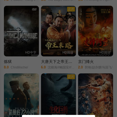
正片
HD中字
HD国语
HD国语
炼狱
大唐天下之帝王末路
京门烽火
8.0
6.0
2.0
Chistilische/
沈晓海///鲍国安///刘文治///张子健/
郭艳/赵亦骥/马国飞/
正片