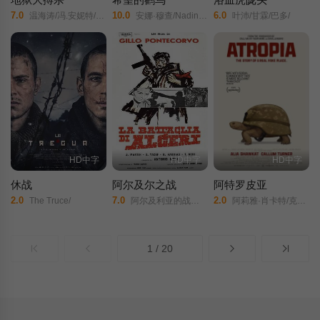
7.0
10.0
6.0
温海涛/冯.安妮特/东方闻樱/
安娜·穆查/Nadine Heidenreich/Anna Yuzhakova/Tatiana Garkusha/Lyudmila Sidorkevich/
叶沛/甘霖/巴多/
HD中字
HD中字
HD中字
休战
阿尔及尔之战
阿特罗皮亚
2.0
7.0
2.0
The Truce/
阿尔及利亚的战争/The Battle of Algiers/
阿莉雅·肖卡特/克洛伊·伊斯特/查宁·塔图姆/科洛·塞维尼/简·利维/卡勒姆·特纳/蒂姆·海德克/吉尔·佩雷斯-亚伯拉罕/索尔·洛佩斯/托比·尼克尔斯/托尼·肖卡特/普莉希拉加里塔/吉尔伯托·奥尔蒂斯/Dash Melrose/沙霍莉·艾尔斯/理查德·布莱克蒙/阿里乌斯·巴恩斯/扎赫拉·阿尔祖拜迪/菲尔·伯格斯/肖恩·崔/
1 / 20