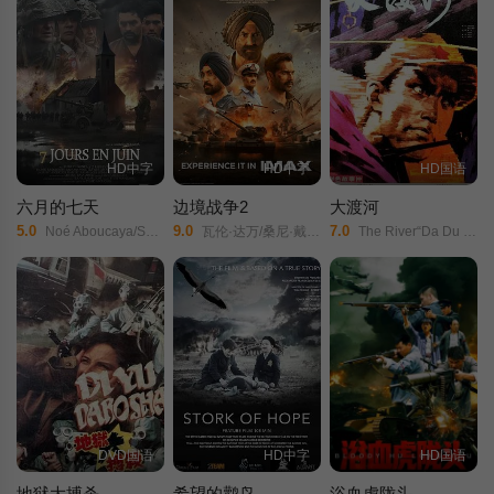
HD中字
HD中字
HD国语
六月的七天
边境战争2
大渡河
5.0
9.0
7.0
Noé Aboucaya/Sonia Pérez/Alain Marseglia/
瓦伦·达万/桑尼·戴尔/迪尔吉特·多桑/阿汗·谢迪/Nitish Nirmal/Vinali Bhatnagar/Sai Dibyajyoti Behera/Aman Mishra Dz/Dj Sarvam Music/
The River“Da Du He”/Cross The DADU River/
DVD国语
HD中字
HD国语
地狱大搏杀
希望的鹳鸟
浴血虎陇头