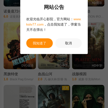
HD中字
HD国语
HD国语
网站公告
诺曼底72小时
生化巨兽
打铁花行动
6.0
10.0
9.0
诺曼第风暴(港)/极限高压/高压/
未知
OPERATION IRON FIREWORKS/
欢迎光临开心影院，官方网站：
www.
kstv77.com
，点击我知道了，弹窗当
天不在弹出！
我知道了
取消
DVD国语
HD中字
HD中字
黑旗特使
血战山河
战骸模因
1.0
2.0
1.0
Black Flag Envoy/
凡·赫夫林/苏珊·海沃德/波利斯·卡洛夫/朱莉·伦敦/
威廉·菲克纳/Moriah N. Boone/马修·法黑/
正片