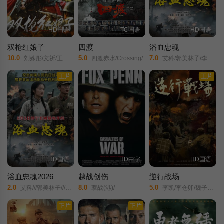
HD国语
TC国语
HD国语
双枪红娘子
四渡
浴血忠魂
10.0
5.0
7.0
刘姝彤/文祈/王品一/谢宁/王岗岗/陈之辉/李为民/魏兆雄/王程/邱晨阳/
四渡赤水/Crossing/
艾科/郭美林子/李博/葛佳佳/邓凯匀/周星宜/红卫姝辰/张博/胡骁源/陈宇星/朱丹蕾/张庆亮/
正片
正片
HD国语
HD中字
HD国语
浴血忠魂2026
越战创伤
逆行战场
2.0
8.0
5.0
艾科///郭美林子///李博///葛佳佳///邓凯匀///周星宜///红卫姝辰///张博///胡骁源///陈宇星///朱丹蕾///张庆亮/
孽战(港)/
李凯/李仓卯/魏子千/张洪睿/江水/梁恩/郭巳明/魏蓝天/池瑞淋/孟天鸿/高森/士林/李霈瑶/孟泽承/
正片
正片