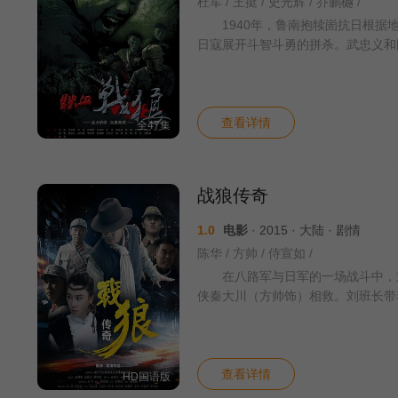
杜军 / 王挺 / 史光辉 / 乔鹏樾 /
1940年，鲁南抱犊崮抗日根据地
日寇展开斗智斗勇的拼杀。武忠义和
查看详情
全47集
战狼传奇
1.0
电影
· 2015 · 大陆 · 剧情
陈华 / 方帅 / 侍宣如 /
在八路军与日军的一场战斗中，刘
侠秦大川（方帅饰）相救。刘班长带
查看详情
HD国语版