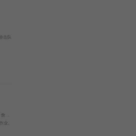
游击队
乔·卡纳汉 / 连姆·尼森 / 达拉斯·罗伯特斯 / 弗兰克·格里罗 / 德蒙特·莫罗尼 / 侬索·阿诺斯 / 乔·安德森 / 本布雷 / 詹姆斯·戴尔 /
作业。