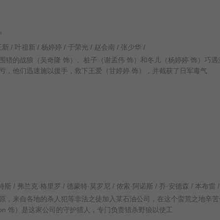
产
王新 / 叶祖新 / 杨婷婷 / 于荣光 / 赵会南 / 张少华 /
的战狼（吴奇隆 饰）、桩子（谢孟伟 饰）和冬儿（杨婷婷 饰）巧遇
亏，他们迅速施以援手，救下王爱（甘婷婷 饰），并截获了日军毒气
，来自各地的杀人犯等非法之徒加入某石油公司，在这个蛮荒之地辛苦
eeson 饰）是这家公司的守护猎人，专门负责猎杀野狼以使工