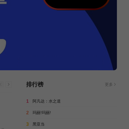
排行榜
更多
1
阿凡达：水之道
2
玛丽!玛丽!
3
黑亚当