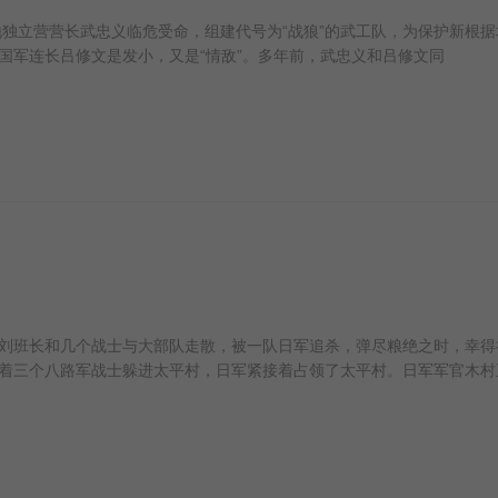
独立营营长武忠义临危受命，组建代号为“战狼”的武工队，为保护新根据
国军连长吕修文是发小，又是“情敌”。多年前，武忠义和吕修文同
班长和几个战士与大部队走散，被一队日军追杀，弹尽粮绝之时，幸得
着三个八路军战士躲进太平村，日军紧接着占领了太平村。日军军官木村