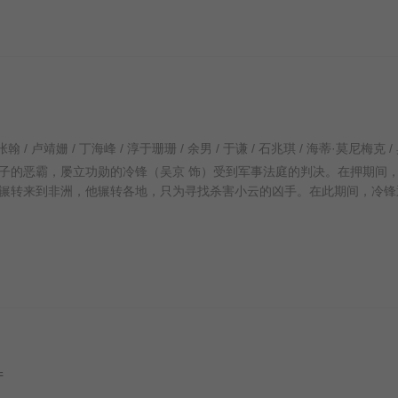
的恶霸，屡立功勋的冷锋（吴京 饰）受到军事法庭的判决。在押期间
辗转来到非洲，他辗转各地，只为寻找杀害小云的凶手。在此期间，冷锋
产