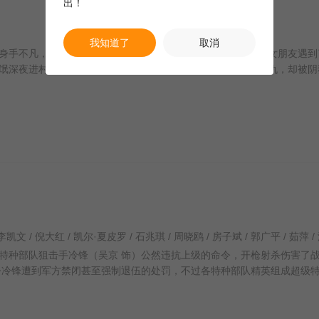
出！
我知道了
取消
手不凡，用复员费买了辆二手中巴车跑城乡线路，在营运中女朋友遇到
氓深夜进村烧车报复，何勇带着两个从小一起长大的好兄弟复仇，却被阴
种部队狙击手冷锋（吴京 饰）公然违抗上级的命令，开枪射杀伤害了
令冷锋遭到军方禁闭甚至强制退伍的处罚，不过各特种部队精英组成超级