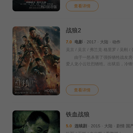
查看详情
HD国语版
战狼2
7.0
电影
· 2017 · 大陆 · 动作
由于一怒杀害了强拆牺牲战友房子
爱人龙小云壮烈牺牲。出狱后，冷锋
查看详情
HD国语
铁血战狼
5.0
连续剧
· 2015 · 大陆 · 剧情 国