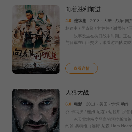
向着胜利前进
4.0
连续剧
· 2013 · 大陆 · 战争 国
林建中 / 吴奇隆 / 甘婷婷 / 谢孟伟 / 
故事发生在抗日战争时期。正在围猎
与日军在山上交火，眼看游击队要吃
查看详情
全45集
人狼大战
6.0
电影
· 2011 · 美国 · 惊悚 动作
冰天雪地极度严寒的阿拉斯加荒原
约翰·奥特维（连姆·尼森 Liam N