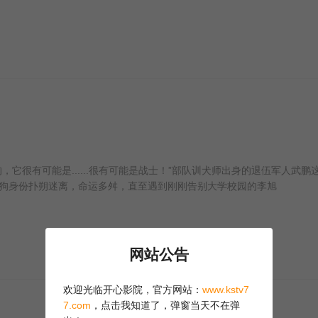
很有可能是......很有可能是战士！”部队训犬师出身的退伍军人武鹏
狗身份扑朔迷离，命运多舛，直至遇到刚刚告别大学校园的李旭
网站公告
欢迎光临开心影院，官方网站：
www.kstv7
7.com
，点击我知道了，弹窗当天不在弹