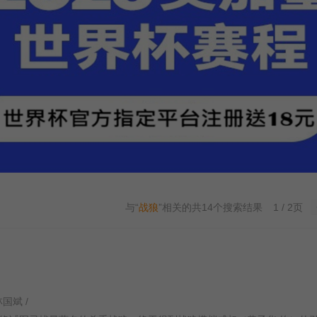
与“
战狼
”相关的共
14
个搜索结果
1 / 2页
林国斌 /