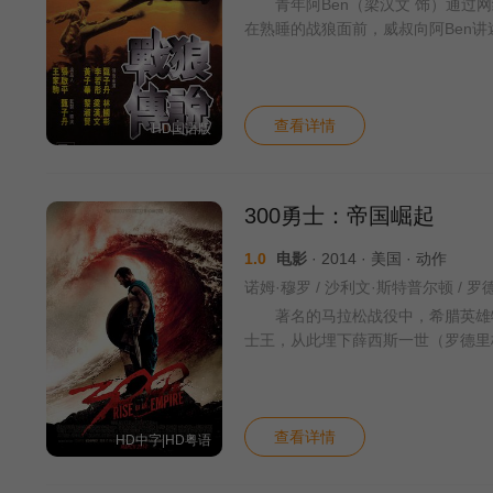
青年阿Ben（梁汉文 饰）通过网
在熟睡的战狼面前，威叔向阿Ben
查看详情
HD国语版
300勇士：帝国崛起
1.0
电影
· 2014 · 美国 · 动作
著名的马拉松战役中，希腊英雄特米斯托克
士王，从此埋下薛西斯一世（罗德里格·桑托罗
查看详情
HD中字|HD粤语