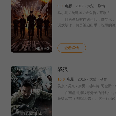
9.0
电影
· 2017 · 大陆 · 剧情
马小朋 / 吴建国 / 金久哲 / 齐欣 /
何勇是侦察连退伍兵，讲义气，身
调戏敲诈，何勇被迫出手，吃亏的流
查看详情
HD国语版
战狼
10.0
电影
· 2015 · 大陆 · 动作
在南疆围捕贩毒分子的行动中，特
暴徒武吉（周晓鸥 饰）。这一行动