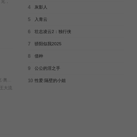
引见，
4
灰影人
5
入青云
6
壮志凌云2：独行侠
7
骄阳似我2025
8
借种
9
公公的淫之手
诺姆·穆罗 / 沙利文·斯特普尔顿 / 罗德里戈·桑托罗 / 伊娃·格林 / 琳娜·海蒂 / 安德鲁·蒂曼 / 安德鲁·普利文 / 杰克·奥康奈尔 /
10
性爱:隔壁的小姐
国王大流