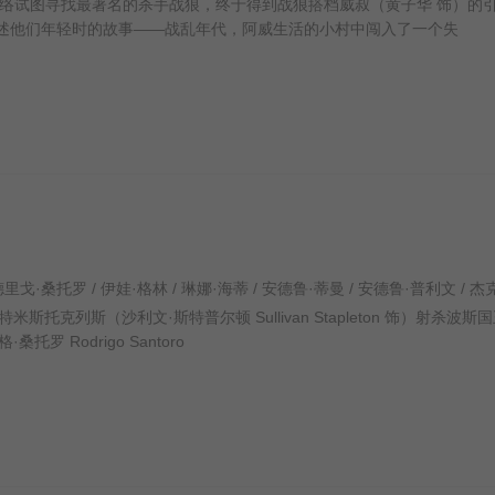
络试图寻找最著名的杀手战狼，终于得到战狼搭档威叔（黄子华 饰）的
讲述他们年轻时的故事——战乱年代，阿威生活的小村中闯入了一个失
列斯（沙利文·斯特普尔顿 Sullivan Stapleton 饰）射杀波斯
 Rodrigo Santoro