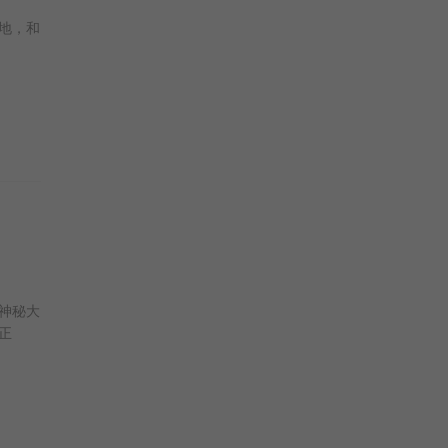
地，和
神秘大
正