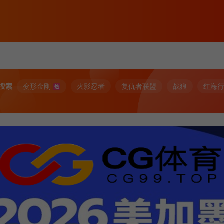
搜索
变形金刚
火影忍者
复仇者联盟
战狼
红海
热