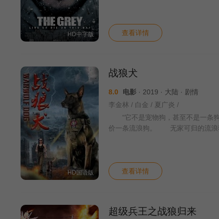
查看详情
HD中字版
战狼犬
8.0
电影
· 2019 · 大陆 · 剧情
李金林 / 白金 / 夏广炎 /
“它不是宠物狗，甚至不是一条狗，它
价一条流浪狗。 无家可归的流浪
查看详情
HD国语版
超级兵王之战狼归来