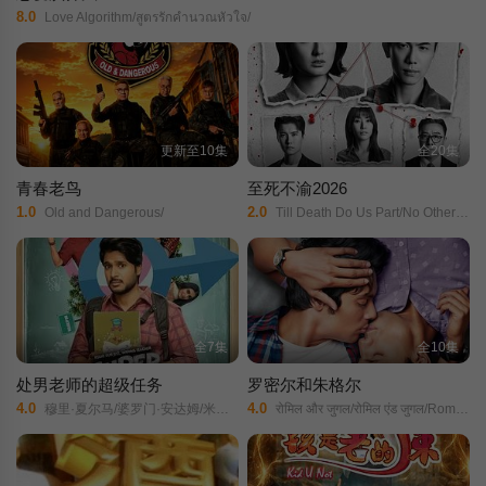
8.0
Love Algorithm/สูตรรักคำนวณหัวใจ/
更新至10集
全20集
青春老鸟
至死不渝2026
1.0
2.0
Old and Dangerous/
Till Death Do Us Part/No Other Way/
全7集
全10集
处男老师的超级任务
罗密尔和朱格尔
4.0
4.0
穆里·夏尔马/婆罗门·安达姆/米蒂拉·帕卡尔/桑迪普·基尚/Manasa Chowdary/
रोमिल और जुगल/रोमिल एंड जुगल/Romil & Jugal/罗密尔与朱格尔/