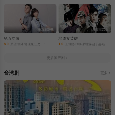
更新至26集
更新至26集
第五立面
地道女英雄
8.0
1.0
奚望/张陆/鲁佳妮/王之一/
王雅捷/张桐/果靖霖/赵子惠/杨子骅/瑛子/
更多国产剧
台湾剧
更多