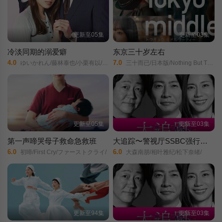
更新至05集
更新至03集
冷淡同期的溺爱癖
东京三十岁左右
4.0
7.0
ゆいかれん/藤林泰也/小栗有以/京典和玖/半田周平/
三十而已/日本版/Nothing But Thirty/30女の思うこと/トウキョウミドルサーティー三十五岁在东京/
更新至05集
更新至03集
第一声啼哭母子救命急救班
大追踪〜警视厅SSBC强行犯系〜第二季
6.0
6.0
初啼/First Cry/ファーストクライ/
大森南朋/相叶雅纪/松下奈绪/
更新至94集
更新至03集