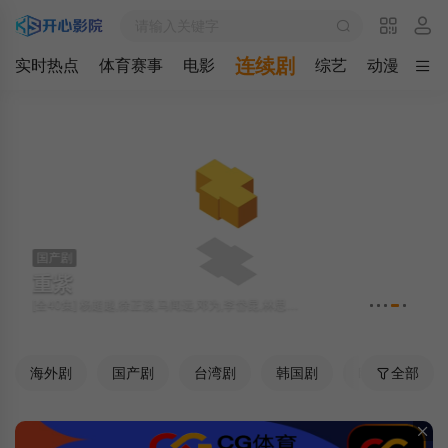
连续剧
实时热点
体育赛事
电影
综艺
动漫
最
国产剧
重紫
[全40集] 杨超越,徐正溪,马闻远,邓为,李岱昆,林思意,郑国霖,杨欣颖,高寒,张可艾
海外剧
国产剧
台湾剧
韩国剧
欧美剧
全部