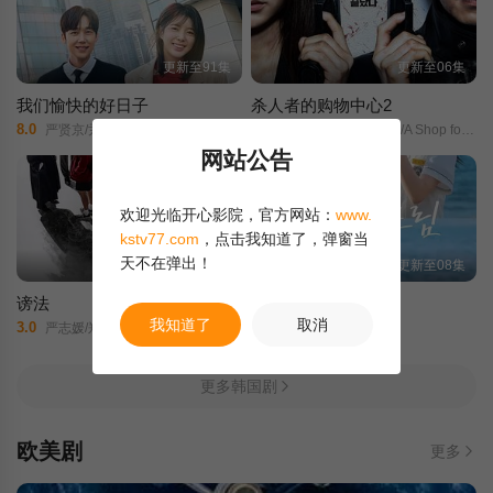
更新至91集
更新至06集
我们愉快的好日子
杀人者的购物中心2
8.0
8.0
严贤京/尹仲勋/申正允/尹多英/金惠玉/鲜于在德/尹多勋/文喜京/李商淑/郑孝彬/李家豪/郑永琡/
A Shop for Killers S2/A Shop for Killers Season 2/
网站公告
欢迎光临开心影院，官方网站：
www.
kstv77.com
，点击我知道了，弹窗当
天不在弹出！
全12集
更新至08集
谤法
给你梦想
我知道了
取消
3.0
7.0
严志媛/郑知晓/成东日/赵敏修/丁文晟/金敏载/崔秉默/金仁权/高圭弼/
Dream For You/
更多韩国剧
欧美剧
更多