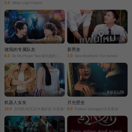
5.0
When Light Fades/
更新至04集
更新至01集
做我的专属队友
新男友
6.0
3.0
Be My Player Two/成为我的二号玩家/So So Lam Thi/
New Boyfriend The Series/
全6集
更新至12集
机器人女友
月光壁垒
10.0
8.0
安玛莉·杜瓦尔/卡薇萨拉·辛普洛/
Prakan Saengjan/月光堡垒/