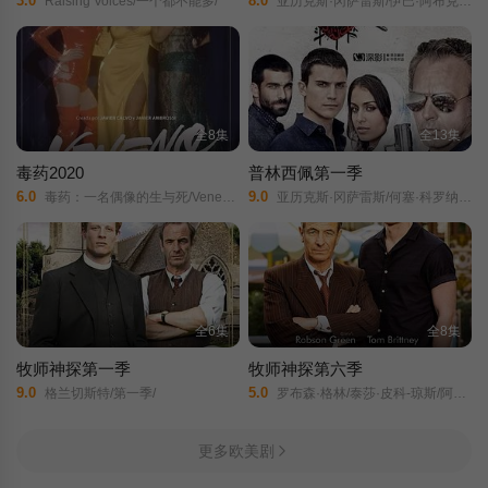
3.0
8.0
Raising Voices/一个都不能多/
亚历克斯·冈萨雷斯/伊巴·阿布克/何塞·科罗纳多/鲁本·科尔达达/斯塔尼·科佩/波·杜拉/赫苏斯·卡斯特罗/
全8集
全13集
毒药2020
普林西佩第一季
6.0
9.0
毒药：一名偶像的生与死/Veneno/
亚历克斯·冈萨雷斯/何塞·科罗纳多/Hiba Abouk/鲁本·科尔达达/Thaïs Blume/斯塔尼·科佩/
全6集
全8集
牧师神探第一季
牧师神探第六季
9.0
5.0
格兰切斯特/第一季/
罗布森·格林/泰莎·皮科-琼斯/阿尔·韦弗/凯西·艾因斯沃斯/斯凯·露西亚·德格鲁托拉/尼克·布莱波尔/汤姆·布里特尼/奥利弗·迪姆斯戴尔/布莱德利·豪尔/梅丽莎·约翰斯/加里·比德尔/吉玛·雷德格里夫/肖恩·杜利/斯图尔特·鲍曼/多米尼克·马夫海姆/卡梅伦·杰克/萨姆·菲利普斯/
更多欧美剧