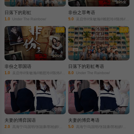
更新至07集
全25集
日落下的彩虹
非份之罪粤语
1.0
9.0
Under The Rainbow/
吴启华///朱敏瀚///赖慰玲///陈炜///吴伟豪///单立文///阮浩棕///刘佩玥///徐荣///何沛珈///贝安琪///戴祖仪///游嘉欣///江嘉敏///韦家雄///郑子诚///卢宛茵///李家鼎///谭凯琪///邓智坚///江欣燕///黎燕珊///罗冠兰///苏韵姿///吴沚默///叶靖仪///唐嘉麟///张翼东///胡敏芝///区霭玲///方绍聪///梁证嘉///陈嘉俊///关枫馨///彭翔翎///梁皓楷///李启杰///鬼塚///蔡志恩///罗皓谊///陈俊坚///吴天佑///施焯日//
正片
正片
全25集
更新至01集
非份之罪国语
日落下的彩虹粤语
1.0
8.0
吴启华///朱敏瀚///赖慰玲///陈炜///吴伟豪///单立文///阮浩棕///刘佩玥///徐荣///何沛珈///贝安琪///戴祖仪///游嘉欣///江嘉敏///韦家雄///郑子诚///卢宛茵///李家鼎///谭凯琪///邓智坚///江欣燕///黎燕珊///罗冠兰///苏韵姿///吴沚默///叶靖仪///唐嘉麟///张翼东///胡敏芝///区霭玲///方绍聪///梁证嘉///陈嘉俊///关枫馨///彭翔翎///梁皓楷///李启杰///鬼塚///蔡志恩///罗皓谊///陈俊坚///吴天佑///施焯日//
Under The Rainbow/
全25集
全25集
夫妻的博弈国语
夫妻的博弈粤语
2.0
5.0
高海宁/马国明/张颕康/郭柏妍/黄智贤/陈晓华/游嘉欣/何广沛/邓智坚/
高海宁/马国明/张颕康/郭柏妍/黄智贤/陈晓华/游嘉欣/何广沛/邓智坚/