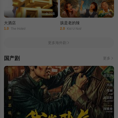
全20集
全20集
大酒店
孩是老的辣
1.0
2.0
The Hotel/
Kid U Not/
更多海外剧
国产剧
更多