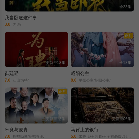
全23集
我当卧底这件事
3.0
内详/
正片
更新至18集
全18集
御廷谣
昭阳公主
7.0
8.0
江山为聘/
平阳公主/朝阳公主/
正片
更新至13集
更新至06集
米良与麦青
马背上的银行
7.0
5.0
鹿鸣呦呦/鹿鸣春晓/
姬晓飞/王芳政/王全有/阎妮/郭烁杰/杜志国/郑卫莉/周舟/Zhou/Zhou/