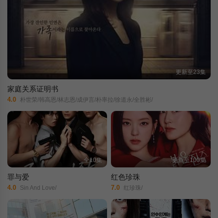
更新至23集
家庭关系证明书
4.0
朴世荣/韩高恩/林志恩/成伊言/朴率拉/徐道永/全胜彬/
全10集
更新至100集
罪与爱
红色珍珠
4.0
7.0
Sin And Love/
红珍珠/