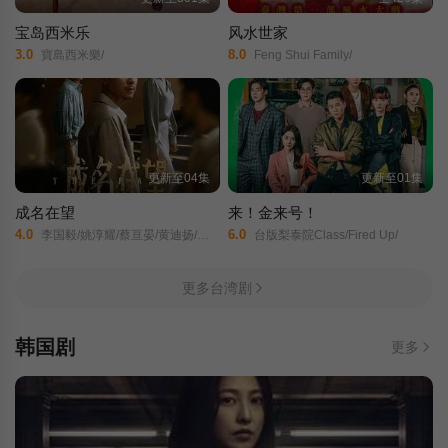
宝岛西米乐
风水世家
3.0
8.0
寶島西米樂/
Feng Shui Family/
更新至04集
更新至01集
成名在望
来！金来号！
4.0
6.0
李国毅/姚淳耀/蔡亘晏/黄迪扬/黄采仪/龙天翔/乔瑟夫/吴言凜/黄惟/朱匀甄/段钧豪/
台版梨泰院Class/Fired Up/
更多台湾剧
韩国剧
更多