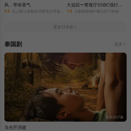
风，带有香气
大追踪〜警视厅SSBC强行犯系〜 第二季
5.0
7.0
见上爱/上坂树里/水野美纪/早坂美海/小林隆/小林虎之介/津崎史郎/岩瀬顕子/三浦贵大/根岸季衣/大岛美幸/义达祐未/たくや/原田泰造/北村一辉/佐野晶哉/藤原季节/林裕太/坂东弥十郎/内田慈/小倉史也/片冈鹤太郎/松金米子/广冈由里子/春海四方/多部未华子/高岛政宏/二田絢乃/中田青渚/井上向日葵/丸山礼/研直子/生田绘梨花/菊池亚希子/中井友望/木越明/原嶋凛/玄理/伊势志摩/古川雄大/坂口涼太郎/平野生成/森田甘路/猫背椿/饭尾和树/若林时英/村上穂乃佳/东野绚香/大河原次郎/野添义弘/筒井道隆/仲/
大森南朋/相叶雅纪/松下奈绪/
更多日本剧
泰国剧
更多
更新至07集
当光芒消逝