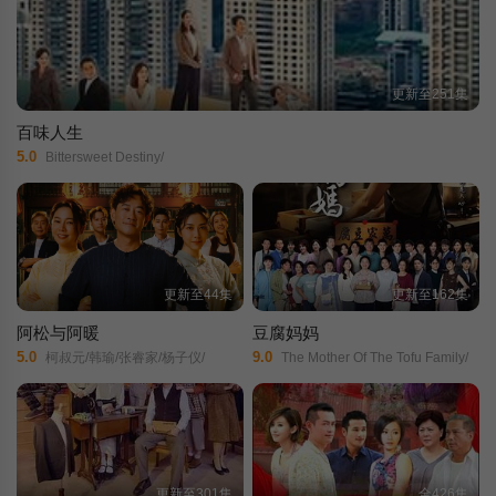
更新至251集
百味人生
5.0
Bittersweet Destiny/
更新至44集
更新至162集
阿松与阿暖
豆腐妈妈
5.0
9.0
柯叔元/韩瑜/张睿家/杨子仪/
The Mother Of The Tofu Family/
更新至301集
全426集