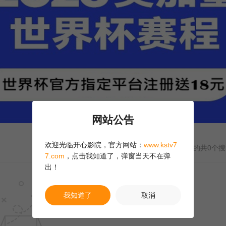
网站公告
欢迎光临开心影院，官方网站：
www.kstv7
与“
星奈あい+–+Aph
”相关的共
0
个搜
7.com
，点击我知道了，弹窗当天不在弹
出！
我知道了
取消