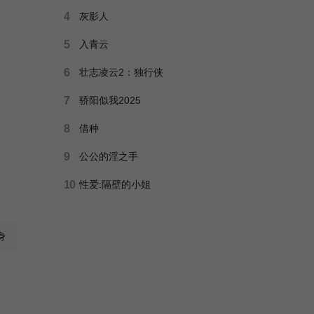
4
灰影人
5
入青云
6
壮志凌云2：独行侠
7
骄阳似我2025
8
借种
9
公公的淫之手
10
性爱:隔壁的小姐
身