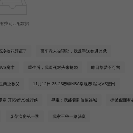
有找到匹配数据
高冷校花领证了
砸车救人被诬陷，我反手送她进监狱
塞VS魔术
重生后，我逼死对头来抢婚
昨日挚爱不可留
是商业教父
11月12日 25-26赛季NBA常规赛 猛龙VS篮网
常规赛 开拓者VS独行侠
寻宝：我能看到价值连城
撕破假面替
废柴病房第一季
我家王爷一路躺赢