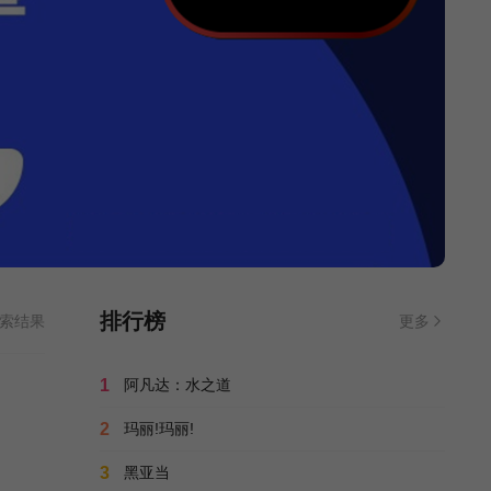
排行榜
索结果
更多
1
阿凡达：水之道
2
玛丽!玛丽!
3
黑亚当