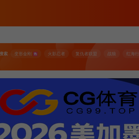
搜索
变形金刚
火影忍者
复仇者联盟
战狼
红海
热