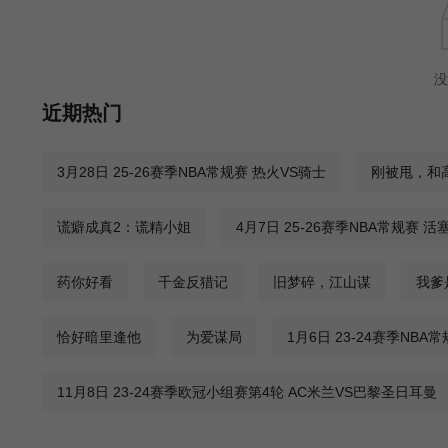
没
近期热门
3月28日 25-26赛季NBA常规赛 热火VS骑士
刚被甩，和
谎癖成真2：谎精小姐
4月7日 25-26赛季NBA常规赛 活
药你好看
千金反猎记
旧梦碎，江山谋
我爹
恰好暗里逢他
为爱谋局
1月6日 23-24赛季NBA
11月8日 23-24赛季欧冠小组赛第4轮 AC米兰VS巴黎圣日耳曼