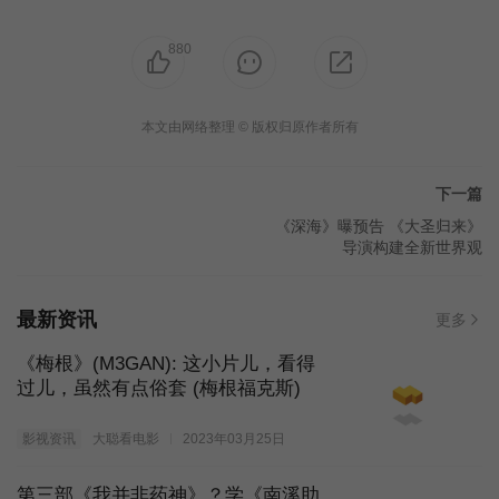
880
本文由网络整理 © 版权归原作者所有
下一篇
《深海》曝预告 《大圣归来》
导演构建全新世界观
最新资讯
更多
《梅根》(M3GAN): 这小片儿，看得
过儿，虽然有点俗套 (梅根福克斯)
影视资讯
大聪看电影
2023年03月25日
第三部《我并非药神》？学《南溪助