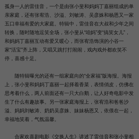
孤身一人的雷佳音，一个是由张小斐和妈妈丁嘉丽组成的单
亲家庭，还有张宥浩、沙溢、刘敏涛、吴彦姝和杨恩又一家
五口幸福有爱的大家庭。特辑中，雷佳音在大叔和少年之间
转换，随时随地逗笑全场，张小斐从“咱妈”变“搞笑女儿”，
和妈妈丁嘉丽互动有爱又暖心，而张宥浩饰演的小谷一
家“活宝”齐上阵，又唱又跳打打闹闹，戏内戏外都欢笑不
停，喜感十足。
随特辑曝光的还有一组家庭向的“全家福”版海报。海报
上，张小斐和妈妈丁嘉丽一起择着香菜，表情俏皮，仿佛在
思考着什么，两人前面还有一只大白鹅，让人好奇电影中发
生了什么有趣故事。另一张家庭海报上，张宥浩和爸爸沙
溢、妈妈刘敏涛、奶奶吴彦姝、妹妹杨恩又，依偎在一起，
幸福地笑着，气氛温馨。
合家欢喜剧电影《交换人生》讲述了雷佳音和张小斐相