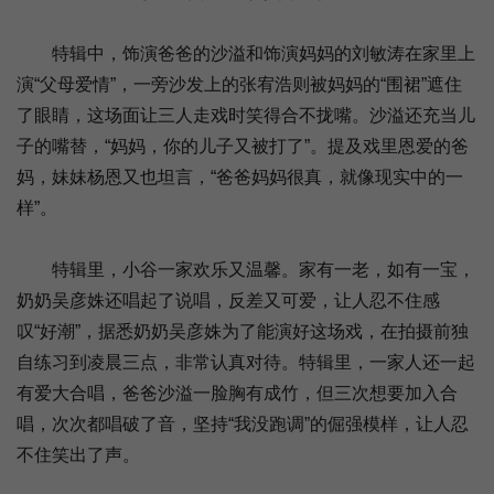
特辑中，饰演爸爸的沙溢和饰演妈妈的刘敏涛在家里上
演“父母爱情”，一旁沙发上的张宥浩则被妈妈的“围裙”遮住
了眼睛，这场面让三人走戏时笑得合不拢嘴。沙溢还充当儿
子的嘴替，“妈妈，你的儿子又被打了”。提及戏里恩爱的爸
妈，妹妹杨恩又也坦言，“爸爸妈妈很真，就像现实中的一
样”。
特辑里，小谷一家欢乐又温馨。家有一老，如有一宝，
奶奶吴彦姝还唱起了说唱，反差又可爱，让人忍不住感
叹“好潮”，据悉奶奶吴彦姝为了能演好这场戏，在拍摄前独
自练习到凌晨三点，非常认真对待。特辑里，一家人还一起
有爱大合唱，爸爸沙溢一脸胸有成竹，但三次想要加入合
唱，次次都唱破了音，坚持“我没跑调”的倔强模样，让人忍
不住笑出了声。