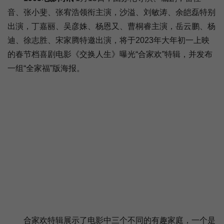
音、张小斐、张宥浩领衔主演，沙溢、刘敏涛、余皑磊特别
出演，丁嘉丽、吴彦姝、杨恩又、曹桐睿主演，岳云鹏、杨
迪、徐志胜、宋家腾特邀出演，将于2023年大年初一上映
的春节档喜剧电影《交换人生》曝光“合家欢”特辑，并发布
一组“全家福”版海报。
合家欢特辑展示了电影中三个不同的有趣家庭，一个是