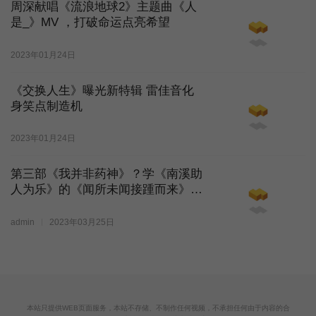
周深献唱《流浪地球2》主题曲《人
是_》MV ，打破命运点亮希望
2023年01月24日
《交换人生》曝光新特辑 雷佳音化
身笑点制造机
2023年01月24日
第三部《我并非药神》？学《南溪助
人为乐》的《闻所未闻接踵而来》
(张颂文?)
admin
2023年03月25日
本站只提供WEB页面服务，本站不存储、不制作任何视频，不承担任何由于内容的合