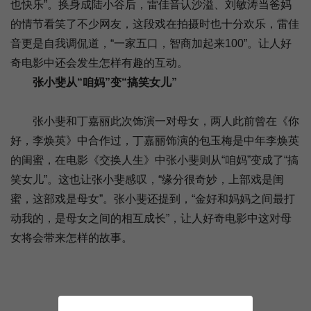
也快乐”。换身成陆小谷后，雷佳音认沙溢、刘敏涛当爸妈
的情节看笑了不少网友，这段戏在拍摄时也十分欢乐，雷佳
音更是自我调侃道，“一家五口，智商加起来100”。让人好
奇电影中还会发生怎样有趣的互动。
张小斐从“咱妈”变“搞笑女儿”
张小斐和丁嘉丽此次饰演一对母女，两人此前曾在《你
好，李焕英》中合作过，丁嘉丽饰演的包玉梅是中年李焕英
的闺蜜，在电影《交换人生》中张小斐则从“咱妈”变成了“搞
笑女儿”。这也让张小斐感叹，“缘分很奇妙，上部戏是闺
蜜，这部戏是母女”。张小斐还提到，“金好和妈妈之间最打
动我的，是母女之间的相互成长”，让人好奇电影中这对母
女将会带来怎样的故事。