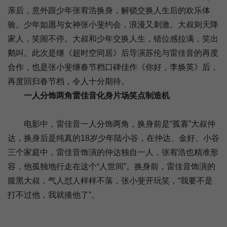
亲后，意外跟少年张宥浩换身，解锁交换人生后的欢乐体
验。少年如愿与女神张小斐约会，浪漫又刺激。大叔则天降
家人，笑闹不停。大叔和少年交换人生，错位感拉满，笑出
鹅叫。此次是继《超时空同居》后导演苏伦与雷佳音的再度
合作，也是张小斐继春节档口碑佳作《你好，李焕英》后，
再度回归春节档，令人十分期待。
一人分饰两角雷佳音化身片场笑点制造机
电影中，雷佳音一人分饰两角，换身前是“孤寡”大叔仲
达，换身后是纯真的18岁少年陆小谷，在仲达、金好、小谷
三个家庭中，雷佳音饰演的仲达独自一人，张宥浩也精准形
容，他孤独地行走在这个“人世间”。换身前，雷佳音饰演的
腹黑大叔，气人怼人样样不落，张小斐开玩笑，“我要不是
打不过他，我就揍他了”。