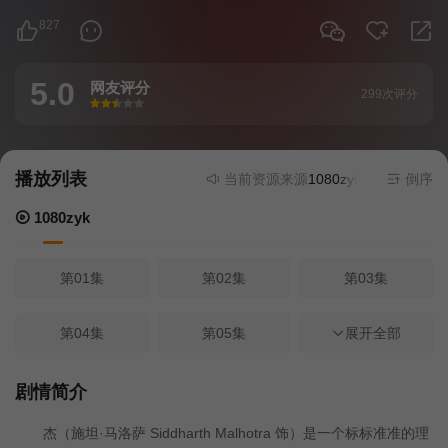
827
5.0
网友评分
299次评分
很差
较差
还行
推荐
力荐
播放列表
当前资源来源
1080zyk
- 在线播放,无
倒序
1080zyk
第01集
第02集
第03集
第04集
第05集
第06集
展开全部
第07集
第08集
第09集
剧情简介
杰（施坦·马洛萨 Siddharth Malhotra 饰）是一个标标准准的理
第10集
第11集
第12集