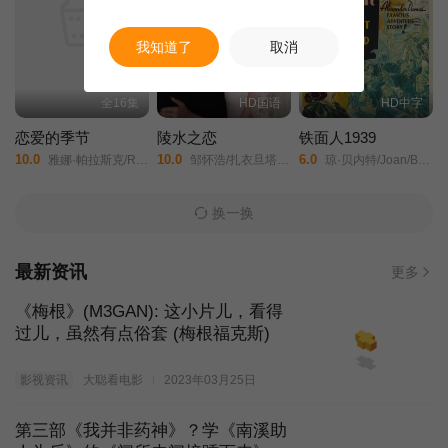
第37集
第38集
第39集
我知道了
取消
第40集
第41集
第42集
全16集
HD国语
HD中字
恋爱的季节
陵水之恋
铁面人1939
第43集
第44集
第45集
10.0
10.0
6.0
雅娜·帕拉斯克/Roman Knizka/
邹怀浩/扎衣旦塔依尔/
琼·贝内特/Joan/Bennett/路易斯·海沃德/Louis/Hayward/华伦·威廉/约瑟夫·希尔德克劳特/
第46集
第47集
第48集
换一换
第49集
第50集
第51集
最新资讯
更多
《梅根》(M3GAN): 这小片儿，看得
第52集
第53集
第54集
过儿，虽然有点俗套 (梅根福克斯)
第55集
第56集
第57集
影视资讯
大聪看电影
2023年03月25日
第58集
第59集
第60集
第三部《我并非药神》？学《南溪助