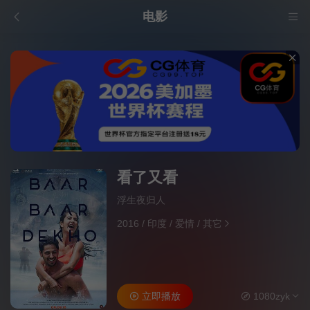
电影
看了又看
浮生夜归人
2016
/
印度
/
爱情
/
其它
立即播放
1080zyk