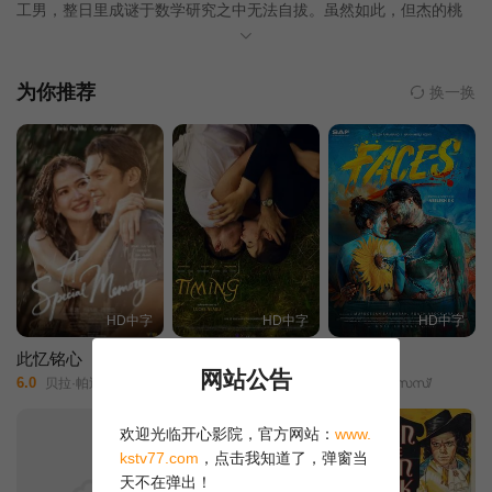
工男，整日里成谜于数学研究之中无法自拔。虽然如此，但杰的桃
花运却并不差，他和青梅竹马迪亚（卡特莉娜·卡芙 Katrina Kaif
第13集
第14集
第15集
饰）相恋多年。迪亚深深的爱着杰，一心想要和他携手步入婚姻的
殿堂，并且为此做了诸多的准备，两天之后，她的人生梦想就要实
为你推荐
换一换
现了。 可是，就在这个节骨眼上，杰收到了一封来自剑桥大学
第16集
第17集
第18集
的任职邀请书，邀请他成为那里的教授，这可是杰梦寐以求的理
想。一边是自己的职业抱负，一边是对婚礼无限憧憬的未婚妻，杰
第19集
第20集
第21集
不知道自己该做出怎样的选择。
第22集
第23集
第24集
第25集
第26集
第27集
HD中字
HD中字
HD中字
第28集
第29集
第30集
此忆铭心
时机
千面情踪
网站公告
6.0
8.0
8.0
贝拉·帕迪拉/卡洛·阿基诺/乔尔·托雷/洛特·德·莱昂/海梅·法布雷加斯/雅约·阿吉拉/菲比·沃克/保罗·古马保/
Stefan Radu/Teodora Colt/Irina Artenii/
ഫെയ്സസ്/
第31集
第32集
第33集
欢迎光临开心影院，官方网站：
www.
kstv77.com
，点击我知道了，弹窗当
第34集
第35集
第36集
天不在弹出！