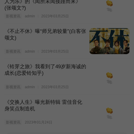
人为乐》的《闻所未闻接踵而来》
(张颂文?)
第61集
第62集
第63集
影视资讯
admin
2023年03月25日
第64集
第65集
第66集
《不止不休》曝“师兄弟较量”(白客张
颂文)
第67集
第68集
第69集
影视资讯
admin
2023年03月25日
第70集
第71集
第72集
《铃芽之旅》我看到了49岁新海诚的
成长(恋爱铃知乎)
第73集
第74集
第75集
影视资讯
admin
2023年03月25日
第76集
第77集
第78集
《交换人生》曝光新特辑 雷佳音化
身笑点制造机
第79集
第80集
第81集
影视资讯
2023年01月24日
第82集
第83集
第84集