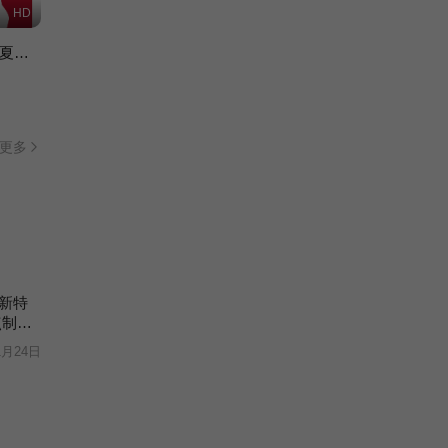
HD
7月19日 2026NBA夏季联赛 老鹰VS奇才
更多
新特
点制造
1月24日