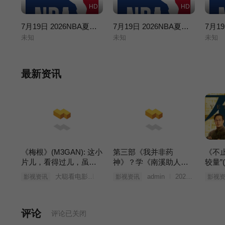
HD
HD
7月19日 2026NBA夏季联赛 凯尔特人VS魔术
7月19日 2026NBA夏季联赛 勇士VS湖人
未知
未知
未知
最新资讯
《梅根》(M3GAN): 这小
第三部《我并非药
《不
片儿，看得过儿，虽然
神》？学《南溪助人为
较量”
有点俗套 (梅根福克斯)
乐》的《闻所未闻接踵
大聪看电影
2023年03月25日
admin
2023年03月25日
影视资讯
影视资讯
影视
而来》(张颂文?)
评论
评论已关闭