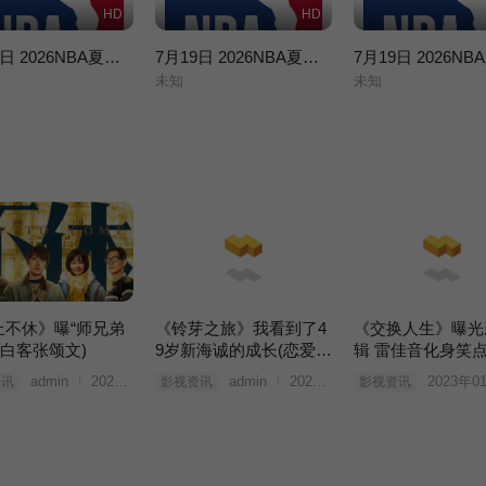
HD
HD
7月19日 2026NBA夏季联赛 步行者VS鹈鹕
7月19日 2026NBA夏季联赛 火箭VS灰熊
未知
未知
止不休》曝“师兄弟
《铃芽之旅》我看到了4
《交换人生》曝光
(白客张颂文)
9岁新海诚的成长(恋爱铃
辑 雷佳音化身笑
知乎)
机
admin
2023年03月25日
admin
2023年03月25日
2023年0
资讯
影视资讯
影视资讯