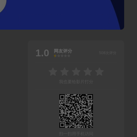
1.0
网友评分
508次评分
很差
较差
还行
推荐
力荐
我也要给影片打分
扫一扫用手机访问