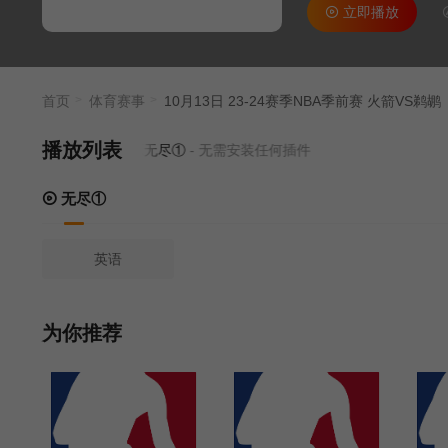
立即播放
首页
体育赛事
10月13日 23-24赛季NBA季前赛 火箭VS鹈鹕
播放列表
当前资源来源
无尽①
- 无需安装任何插件
无尽①
英语
为你推荐