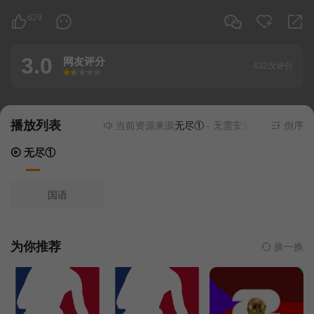
629
3.0
网友评分
432次评分
很差
较差
还行
推荐
力荐
播放列表
当前资源来源
无尽①
- 无需安装任何插件
倒序
无尽①
国语
为你推荐
换一换