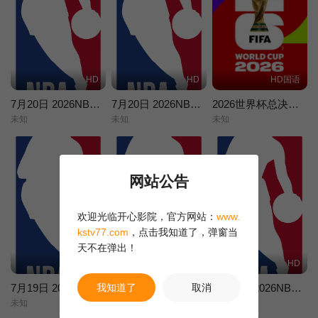
HD
HD
HD国语
7月20日 2026NBA夏季联赛 勇士VS灰熊
7月20日 2026NBA夏季联赛 掘金VS猛龙
2026世界杯总决赛西班牙VS阿根廷
未知
未知
未知
网站公告
欢迎光临开心影院，官方网站：
www.
kstv77.com
，点击我知道了，弹窗当
天不在弹出！
HD
HD
HD
我知道了
取消
7月19日 2026NBA夏季联赛 76人VS雄鹿
7月19日 2026NBA夏季联赛 勇士VS湖人
7月19日 2026NBA夏季联赛 步行者VS鹈鹕
未知
未知
未知