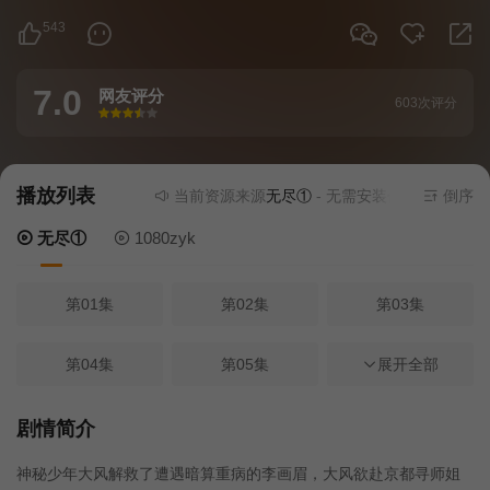
543
7.0
网友评分
603次评分
很差
较差
还行
推荐
力荐
播放列表
当前资源来源
无尽①
- 无需安装任何插件
倒序
无尽①
1080zyk
第01集
第02集
第03集
第04集
第05集
第06集
展开全部
第07集
第08集
第09集
剧情简介
神秘少年大风解救了遭遇暗算重病的李画眉，大风欲赴京都寻师姐
第10集
第11集
第12集