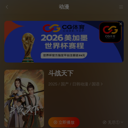
动漫
斗战天下
2025
/
国产
/
日韩动漫
/
国语
立即播放
无尽①