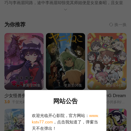
巧与李画眉同路，途中李画眉却惊觉其师姐便是女皇秦昭，且女皇
屡派杀手追杀。为查明缘由，大风和李画眉性命互托，共同御敌。
第13集
第14集
第15集
江湖纷争四起，朝堂争斗更胜。二人不知不觉被卷入一场云谲波诡
的阴谋当中，大风就是解开所有谜团的钥匙……
为你推荐
换一换
第16集
第17集
第18集
第19集
第20集
第21集
第22集
第23集
第24集
第25集
第26集
第27集
更新至06集
更新至06集
更新至44集
第28集
第29集
第30集
少女怪兽焦糖味
尼古喵喵
元祖！BanG Dream
网站公告
3.0
6.0
6.0
千贺光莉/梶田大嗣/关根明良/白石晴香/三石琴乃/小西克幸/松井惠理子/
雅尼猫/
元祖！/小邦多利/BanG/Dream!/新作迷你动画/Ganso! BanG Dream Chan/
第31集
第32集
第33集
欢迎光临开心影院，官方网站：
www.
kstv77.com
，点击我知道了，弹窗当
第34集
第35集
第36集
天不在弹出！