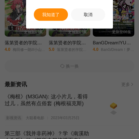
第37集
第38集
第39集
我知道了
取消
第40集
第41集
第42集
更新至07集
更新至07集
更新至08集
落第贤者的学院无双 第二回转生，S等级作弊魔术师冒险记
落第贤者的学院无双第二回转生，S等级作弊魔术师冒险记
BanGDream!YUME∞MITA
第43集
第44集
第45集
4.0
5.0
4.0
梅田修一朗///小山内怜央///白石晴香///加藤英美里///平川大辅///东地宏树///福原绫香/
落第贤者的学院无双～第二次转生的S级开外挂魔术师冒险录～/The Failed Sage's Academy Domination/
BanG/Dream！夢限大みゅーたいぷ/バンドリ！/ゆめ∞みた/
第46集
第47集
第48集
换一换
最新资讯
更多
《梅根》(M3GAN): 这小片儿，看得
过儿，虽然有点俗套 (梅根福克斯)
影视资讯
大聪看电影
2023年03月25日
第三部《我并非药神》？学《南溪助