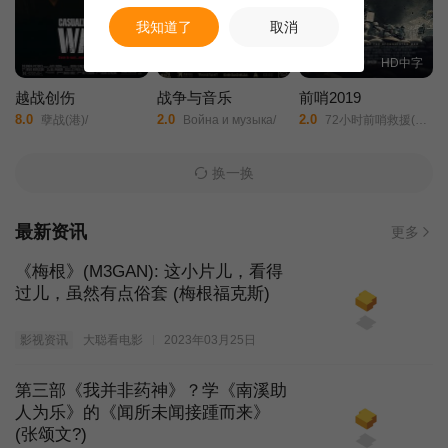
我知道了
取消
HD中字
HD中字
HD中字
越战创伤
战争与音乐
前哨2019
8.0
2.0
2.0
孽战(港)/
Война и музыка/
72小时前哨救援(台)/前哨基地/
换一换
最新资讯
更多
《梅根》(M3GAN): 这小片儿，看得
过儿，虽然有点俗套 (梅根福克斯)
影视资讯
大聪看电影
2023年03月25日
第三部《我并非药神》？学《南溪助
人为乐》的《闻所未闻接踵而来》
(张颂文?)