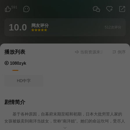
591
10.0
网友评分
512次评分
很差
较差
还行
推荐
力荐
播放列表
当前资源来源
1080zyk
- 在线
倒序
1080zyk
HD中字
剧情简介
基于各种原因，自幕府末期至昭和初期，日本大批穷苦人家的
女孩被贩卖到南洋当妓女，世称“南洋姐”。她们的命运坎坷，受尽人
世间的屈辱。有些人客死他乡，有些即使回到故乡，却仍要承受世