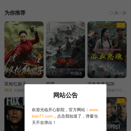
俗鄙夷的目光。 女性史学家三谷圭子（栗原小卷 饰）为了调查
和解开这段历史，走访了九州天草的崎津町 ，不过她的采访并不顺
为你推荐
换一换
利，曾经历那个年代的老人们对此皆闭口不谈，讳莫如深。偶然
正片
间，她在路边冷饮店邂逅曾当过南洋姐的阿崎婆（田中绢代 饰），
经过一段时间的试探和交往，原本紧锁心门的老婆婆终于向圭子敞
开心扉，一同回首那段不堪回首的悲伤往事…… 改编自山崎朋
子的小说《山打根8号娼馆 底层女性史序章（サンダカン八番娼館-
底辺女性史序章）》，影片荣获1973年亚太电影节最佳影片奖、19
75年柏林国际电影节最佳女演员奖等多个奖项。
HD国语
TC国语
HD国语
双枪红娘子
四渡
浴血忠魂2026
10.0
5.0
2.0
刘姝彤/文祈/王品一/谢宁/王岗岗/陈之辉/李为民/魏兆雄/王程/邱晨阳/
四渡赤水/Crossing/
艾科///郭美林子///李博///葛佳佳///邓凯匀///周星宜///红卫姝辰///张博///胡骁源///陈宇星///朱丹蕾///张庆亮/
网站公告
正片
正片
欢迎光临开心影院，官方网站：
www.
kstv77.com
，点击我知道了，弹窗当
天不在弹出！