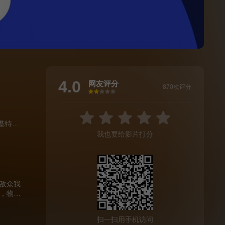
4.0
网友评分
870次评分
很差
较差
还行
推荐
力荐
基特·康纳
/
芬·贝内特
/
泰勒·约翰·史密斯
/
迈克尔·甘多菲尼
/
阿丹·布拉
我也要给影片打分
敌众我
，物资
全员撤
扫一扫用手机访问