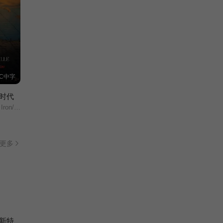
TC中字
时代
lle: Résistance/
更多
新特