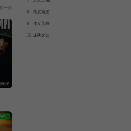
7
换一换
8
葛底斯堡
9
仗义英雄
10
庄稼之岛
D中字
瓣高分