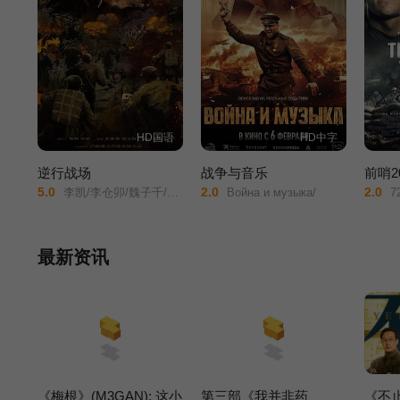
HD国语
HD中字
逆行战场
战争与音乐
前哨2
5.0
2.0
2.0
李凯/李仓卯/魏子千/张洪睿/江水/梁恩/郭巳明/魏蓝天/池瑞淋/孟天鸿/高森/士林/李霈瑶/孟泽承/
Война и музыка/
72
最新资讯
《梅根》(M3GAN): 这小
第三部《我并非药
《不