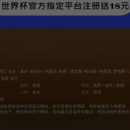
阿乙-太任
/
威尔·保尔特
/
约瑟夫·奎恩
/
查尔斯·梅尔顿
/
柯斯莫·贾维斯
/
克斯·加兰
地区：
美国
类型：
战争
/
动作
/
剧情
上映：
未知
语言：
英语
:30
队奉命在伊拉克设立哨站，执行监视任务期间，突然被敌军大举围攻。
攻击下，他们唯有死守哨站，等候援兵及装甲车抵达。然而同袍伤重垂危
军不断四面进逼……在难以逆转的恶劣形势之下，即使并肩苦战，又可否
前海豹突击队成员雷·门多萨亲历伊拉克战争的真实经历改编。