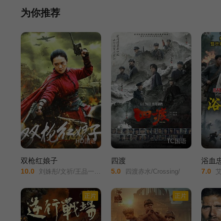
为你推荐
HD国语
TC国语
双枪红娘子
四渡
浴血
10.0
5.0
7.0
刘姝彤/文祈/王品一/谢宁/王岗岗/陈之辉/李为民/魏兆雄/王程/邱晨阳/
四渡赤水/Crossing/
艾科/郭美
正片
正片