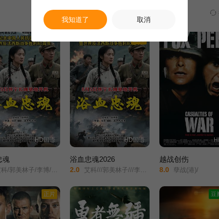
我知道了
取消
正片
HD国语
HD国语
H
忠魂
浴血忠魂2026
越战创伤
2.0
8.0
林子/李博/葛佳佳/邓凯匀/周星宜/红卫姝辰/张博/胡骁源/陈宇星/朱丹蕾/张庆亮/
艾科///郭美林子///李博///葛佳佳///邓凯匀///周星宜///红卫姝辰///张博///胡骁源///陈宇星///朱丹蕾///张庆亮/
孽战(港)/
正片
豆