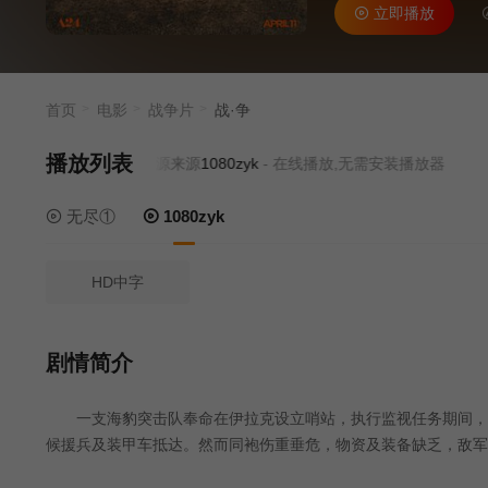
立即播放
首页
电影
战争片
战·争
播放列表
当前资源来源
1080zyk
- 在线播放,无需安装播放器
无尽①
1080zyk
HD中字
剧情简介
一支海豹突击队奉命在伊拉克设立哨站，执行监视任务期间，突
候援兵及装甲车抵达。然而同袍伤重垂危，物资及装备缺乏，敌军
退？ 影片根据前海豹突击队成员雷·门多萨亲历伊拉克战争的