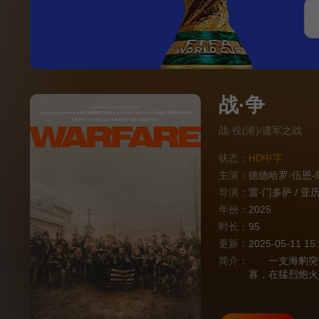
战·争
战·役(港)/遗军之战
状态：
HD中字
主演：
德德哈罗·伍恩-
导演：
雷·门多萨
/
亚历
年份：
2025
时长：
95
更新：
2025-05-11 15
简介：
一支海豹突击
寡，在猛烈炮火
及装备缺乏，敌
退？ 影片根据