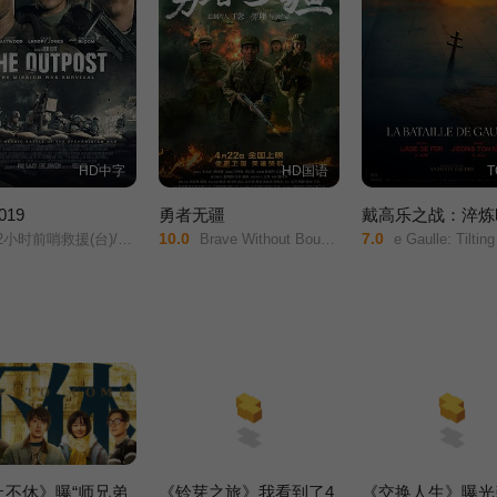
HD中字
HD国语
019
勇者无疆
戴高乐之战：淬炼
10.0
7.0
小时前哨救援(台)/前哨基地/
Brave Without Boundaries/
e Gaulle: Tilting Iron/La Bataille De Gaulle/De Gau
止不休》曝“师兄弟
《铃芽之旅》我看到了4
《交换人生》曝光