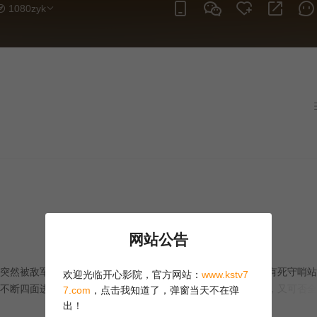
1080zyk
网站公告
然被敌军大举围攻。敌众我寡，在猛烈炮火攻击下，他们唯有死守哨站
欢迎光临开心影院，官方网站：
www.kstv7
不断四面进逼……在难以逆转的恶劣形势之下，即使并肩苦战，又可否全
7.com
，点击我知道了，弹窗当天不在弹
真实经历改编。
出！