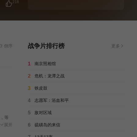
218
战争片排行榜
倒序
更多
1
南京照相馆
2
危机：龙潭之战
3
铁皮鼓
4
志愿军：浴血和平
5
敌对区域
，等
员撤
展开
6
硫磺岛的来信
13天13夜