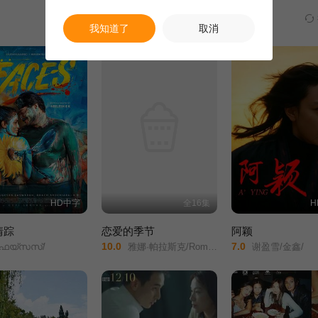
思议地，相隔几近一百年的两个人，由误会到了解，渐渐情愫暗生，彼此
历史的发生，而当她想改变时，却发现一切只是无能为力。但是即便不能
我知道了
取消
HD中字
全16集
H
情踪
恋爱的季节
阿颖
10.0
7.0
െയ്സസ്/
雅娜·帕拉斯克/Roman Knizka/
谢盈雪/金鑫/