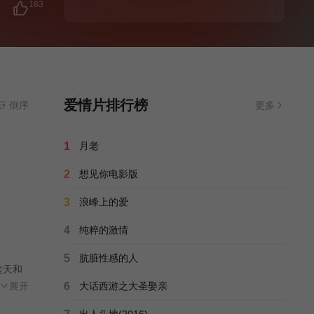
183
，彼此
她想改
爱情片排行榜
倒序
更多
1
月老
2
想见你电影版
3
浪峰上的爱
4
纯粹的激情
5
肮脏性感的人
这天和
石退
展开
6
大话西游之大圣娶亲
手
出人头地(2016)