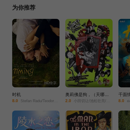
机，从楼梯坠入连接过去与未来的虫洞，被时次郎拾得。 不可
为你推荐
生活中遭遇的问题，还异时空约会。但是身处未来的未步总是知道
命运，也仍有真爱留低。
HD中字
HD中字
时机
奥莉佛是狗，（天哪！！）这家伙电影版
千面
8.0
2.0
8.0
Stefan Radu/Teodora Colt/Irina Artenii/
小田切让/池松壮亮/麻生久美子/本田翼/冈山天音/黑木华/铃木庆一/永濑正敏/佐藤浩市/岛田久作/宇野祥平/香椎由宇/吉冈里帆/鹿贺丈史/森川葵/菊地姬奈/高岛政宏/浦井梨广/深津绘里/
ഫ