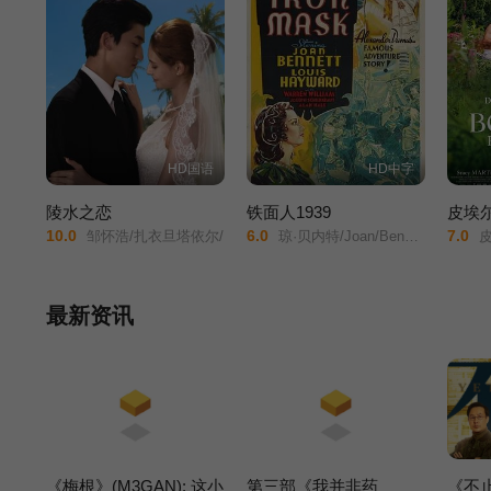
HD国语
HD中字
陵水之恋
铁面人1939
皮埃
10.0
6.0
7.0
邹怀浩/扎衣旦塔依尔/
琼·贝内特/Joan/Bennett/路易斯·海沃德/Louis/Hayward/华伦·威廉/约瑟夫·希尔德克劳特/
皮埃尔·
最新资讯
《梅根》(M3GAN): 这小
第三部《我并非药
《不