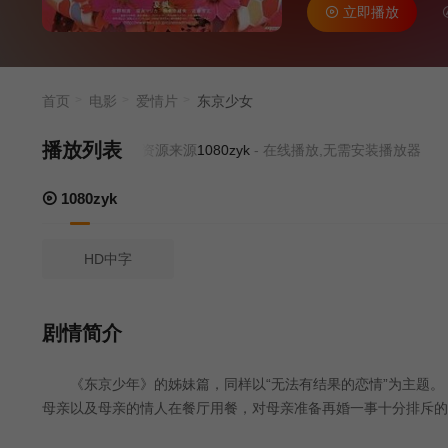
立即播放
时次郎拾得。
倾诉生活中遭遇
变时，却发现一
首页
电影
爱情片
东京少女
播放列表
当前资源来源
1080zyk
- 在线播放,无需安装播放器
1080zyk
HD中字
剧情简介
《东京少年》的姊妹篇，同样以“无法有结果的恋情”为主题。 
母亲以及母亲的情人在餐厅用餐，对母亲准备再婚一事十分排斥的
稿，缺乏生活经验的他写作出来的小说缺乏打动人心的力量。他