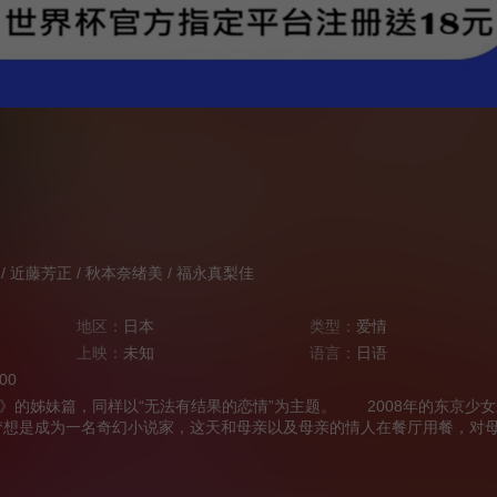
/
近藤芳正
/
秋本奈绪美
/
福永真梨佳
地区：
日本
类型：
爱情
上映：
未知
语言：
日语
:00
姊妹篇，同样以“无法有结果的恋情”为主题。 2008年的东京少女
梦想是成为一名奇幻小说家，这天和母亲以及母亲的情人在餐厅用餐，对
排斥的未步愤而离席。 1912年，宫田时次郎（佐野和真 饰）再次被
活经验的他写作出来的小说缺乏打动人心的力量。他沮丧地拿着退稿离开
生地震，站立不稳的未步失手掉了手机，从楼梯坠入连接过去与未来的虫