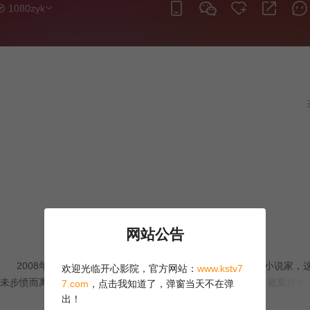
1080zyk
 不可思议地，相隔几近一百年的两个人，由误会到了解，渐渐情愫暗生
的问题，还异时空约会。但是身处未来的未步总是知道历史的发生，而当
切只是无能为力。但是即便不能改变命运，也仍有真爱留低。
网站公告
2008年的东京少女未步（夏帆 饰）的梦想是成为一名奇幻小说家，
欢迎光临开心影院，官方网站：
www.kstv7
未步愤而离席。 1912年，宫田时次郎（佐野和真 饰）再次被夏目漱
7.com
，点击我知道了，弹窗当天不在弹
沮丧地拿着退稿离开出版社。 突然发生地震，站立不稳的未步失手掉了
出！