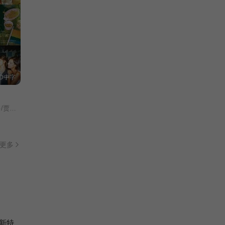
D中字
·皮内达/
更多
新特