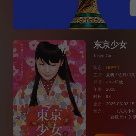
东京少女
Tokyo Girl
状态：
HD中字
主演：
夏帆
/
佐野和真
导演：
小中和哉
年份：
2008
时长：
98
更新：
2025-06-03 15
简介：
《东京少年》的
（夏帆 饰）的
备再婚一事十分
石退稿，缺乏生
社。 突然发