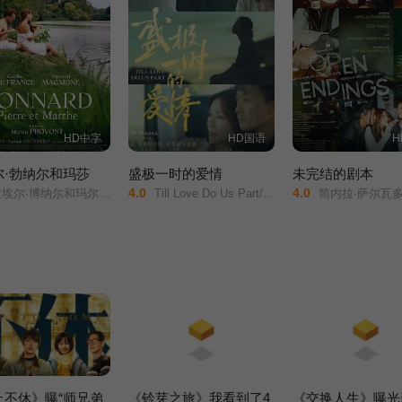
HD中字
HD国语
H
尔·勃纳尔和玛莎
盛极一时的爱情
未完结的剧本
4.0
4.0
博纳尔和玛尔特/Bonnard: Pierre & Marthe/
Till Love Do Us Part/我们不能白头偕老/
简内拉·萨尔瓦多/贾丝敏·柯提斯-史密斯/克莱亚
止不休》曝“师兄弟
《铃芽之旅》我看到了4
《交换人生》曝光