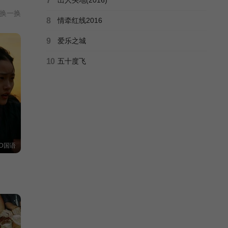
7
倾诉
换一换
改变
8
情牵红线2016
9
爱乐之城
10
五十度飞
D国语