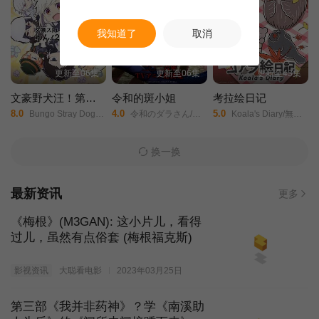
我知道了
取消
更新至06集
更新至06集
更新至43集
文豪野犬汪！第二季
令和的斑小姐
考拉绘日记
8.0
4.0
5.0
Bungo Stray Dogs: Wan! Season 2/
令和のダラさん/令和妖神斑小姐/
Koala's Diary/無尾熊繪日記/
换一换
最新资讯
更多
《梅根》(M3GAN): 这小片儿，看得
过儿，虽然有点俗套 (梅根福克斯)
影视资讯
大聪看电影
2023年03月25日
第三部《我并非药神》？学《南溪助