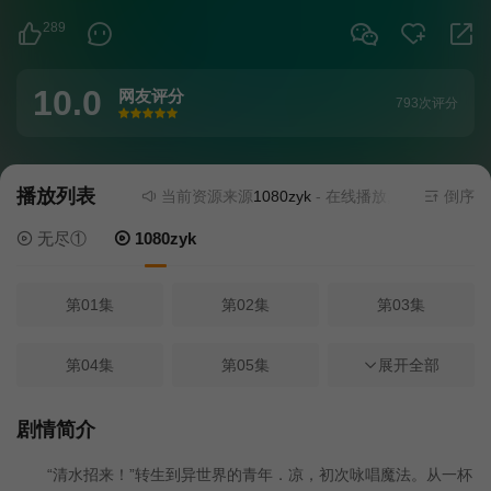
289
10.0
网友评分
793次评分
很差
较差
还行
推荐
力荐
播放列表
当前资源来源
1080zyk
- 在线播放,无需安装播放器
倒序
无尽①
1080zyk
第01集
第02集
第03集
第04集
第05集
第06集
展开全部
第07集
第08集
第09集
剧情简介
“清水招来！”转生到异世界的青年．凉，初次咏唱魔法。从一杯
第10集
第11集
第12集