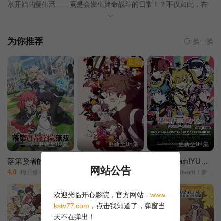
水开始的慢生活——竟是会发生赌命战斗的日常！？不仅如此，在
与世隔绝的隆德次大陆只有他一个人类。虽然顺其自然的生活没有
任何不便，但是与无头骑士训练剑术、被刺客鹰袭击、和龙邂逅等
仍让他忙得不可开交。不知是他悠哉的个性，还是受到隐藏技能“不
为你推荐
换一换
老”的影响，不知不觉间就过了二十年，并登上人类魔法师的巅峰！
正片
直到和天才剑士阿贝尔的邂逅，终于将把凉拉上历史的舞台……
“如果想也没用就别想了。”——太我行我素了。最强水魔法师的随
兴冒险，开幕！
更新至07集
更新至05集
更新至08集
落第贤者的学院无双 第二回转生，S等级作弊魔术师冒险记
梅比乌斯之尘
BanGDream!YUME∞MITA
网站公告
4.0
9.0
4.0
梅田修一朗///小山内怜央///白石晴香///加藤英美里///平川大辅///东地宏树///福原绫香/
土田大/千本木彩花/盐口量平/本泉莉奈/坂泰斗/三上枝织/松田飒水/广桥凉/桑原由气/福原绫香/德留慎乃佑/市川苍/日野麻里/稗田宁宁/河濑茉希/青山玲菜/猪股慧士/大野智敬/手冢宏通/堀金苍平/森永彩斗/佐藤榛夏/竹中悠斗/厚地彩花/中村光希/
BanG/Dream！夢限大みゅーたいぷ/バンドリ！/ゆめ∞みた/
正片
欢迎光临开心影院，官方网站：
www.
kstv77.com
，点击我知道了，弹窗当
天不在弹出！