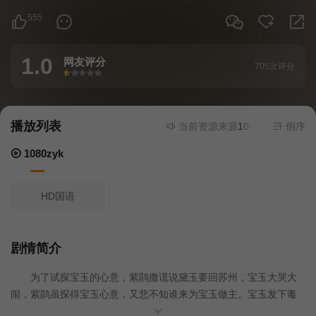
555
1.0
网友评分
705次评分
很差
较差
还行
推荐
力荐
播放列表
当前资源来源
1080zyk
- 在线播放
倒序
1080zyk
HD国语
剧情简介
为了试探宝玉的心意，紫鹃撒谎说黛玉要回苏州，宝玉大哭大
闹，紫鹃虽探得宝玉心意，又悲不知谁来为宝玉做主。宝玉发下毒
誓。 老太妃死了，主子们走后，李纨、探春，宝钗共同料理家