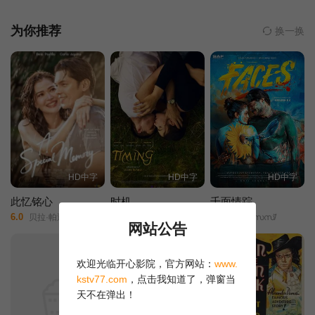
事。赵姨娘的兄弟赵国基死，探春因按例驳了赵姨娘的面子，惹起
赵姨娘一场大闹。探春不但弹压了赵姨娘，更震吓了府里上下的管
为你推荐
换一换
家媳妇婆子们。探春管事后，打破陈规，对大观园里的私弊进行了
整顿。其间平儿始终扶侍着探春，令宝钗也不得不叹服。 宁府
老爷贾敬服丹药升天，尤氏在男主子不在家的情况下，独自一人料
理丧事。在守灵过程中，贾琏看上美貌的尤二姐，在贾蓉的设计和
撺掇下，贾琏于国孝家孝中作着偷娶二房的准备。 贾琏偷娶了
尤二姐，将二尤安置在外宅中。尤三姐与贾珍有旧，却不愿给贾珍
做小，自言有心上人，是柳湘莲。贾琏巧遇柳湘莲，说成了婚事，
柳湘莲送给尤三姐鸳鸯剑作为证物。柳湘莲误说尤三姐与贾府有
HD中字
HD中字
HD中字
染，上门要悔婚，尤三姐还剑自刎。柳湘莲后悔不及，断发出家。
凤姐听说了尤二姐之事，在家审问兴儿来旺。贾琏走后，凤姐
此忆铭心
时机
千面情踪
亲自把尤二姐带回大观园来，一面做尽好人，一面暗中唆使张华告
6.0
8.0
8.0
贝拉·帕迪拉/卡洛·阿基诺/乔尔·托雷/洛特·德·莱昂/海梅·法布雷加斯/雅约·阿吉拉/菲比·沃克/保罗·古马保/
Stefan Radu/Teodora Colt/Irina Artenii/
ഫെയ്സസ്/
网站公告
官。得了这个由头，凤姐大闹宁国府，狠狠羞辱了尤氏和贾蓉。
凤姐带尤二姐去见贾母，买好人。一面唆使张华来领尤二姐，失
欢迎光临开心影院，官方网站：
www.
败之后，要来旺斩草除根。利用秋桐暗害尤二姐。尤二姐怀胎之
kstv77.com
，点击我知道了，弹窗当
后，被庸医所误，堕下一胎，心灰意冷，吞金自杀。尤二姐死后，
天不在弹出！
凤姐又借贾母的嘴，草葬了尤二姐。