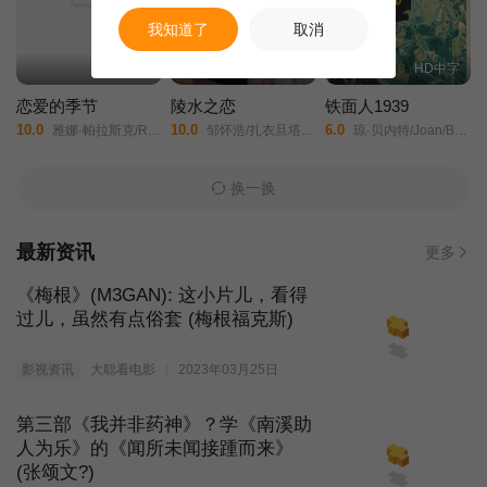
我知道了
取消
全16集
HD国语
HD中字
恋爱的季节
陵水之恋
铁面人1939
10.0
10.0
6.0
雅娜·帕拉斯克/Roman Knizka/
邹怀浩/扎衣旦塔依尔/
琼·贝内特/Joan/Bennett/路易斯·海沃德/Louis/Hayward/华伦·威廉/约瑟夫·希尔德克劳特/
换一换
最新资讯
更多
《梅根》(M3GAN): 这小片儿，看得
过儿，虽然有点俗套 (梅根福克斯)
影视资讯
大聪看电影
2023年03月25日
第三部《我并非药神》？学《南溪助
人为乐》的《闻所未闻接踵而来》
(张颂文?)