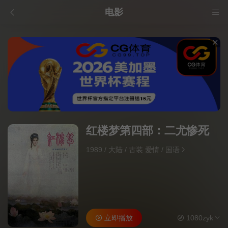
电影
红楼梦第四部：二尤惨死
1989
/
大陆
/
古装 爱情
/
国语
立即播放
1080zyk