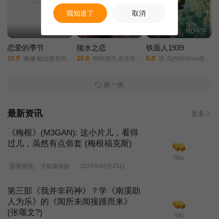
我知道了
取消
全16集
HD国语
HD中字
恋爱的季节
陵水之恋
铁面人1939
10.0
10.0
6.0
雅娜·帕拉斯克/Roman Knizka/
邹怀浩/扎衣旦塔依尔/
琼·贝内特/Joan/Bennett/路易斯·海沃德/Louis/Hayward/华伦·威廉/约瑟夫·希尔德克劳特/
换一换
最新资讯
更多
《梅根》(M3GAN): 这小片儿，看得
过儿，虽然有点俗套 (梅根福克斯)
影视资讯
大聪看电影
2023年03月25日
第三部《我并非药神》？学《南溪助
人为乐》的《闻所未闻接踵而来》
(张颂文?)