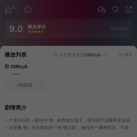
811
9.0
网友评分
759次评分
很差
较差
还行
推荐
力荐
播放列表
当前资源来源
1080zyk
- 在线播放,无需安装
倒序
1080zyk
HD国语
剧情简介
一个名叫任幸（底玲冲 饰）的内地女孩子，因为驻守边疆男友高远
（古亚鹏 饰）在失联前的一句“嘎贝勒”，她仅凭一辆摩托车，不畏
艰难险阻，独行在充满未知的冬季川藏线上，虽然一路遭遇各种难