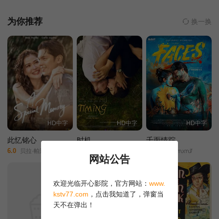
以想象的困难，但她始终没有放弃寻找“嘎贝勒”真相的信念。
为你推荐
换一换
HD中字
HD中字
HD中字
此忆铭心
时机
千面情踪
6.0
8.0
8.0
贝拉·帕迪拉/卡洛·阿基诺/乔尔·托雷/洛特·德·莱昂/海梅·法布雷加斯/雅约·阿吉拉/菲比·沃克/保罗·古马保/
Stefan Radu/Teodora Colt/Irina Artenii/
ഫെയ്സസ്/
网站公告
欢迎光临开心影院，官方网站：
www.
kstv77.com
，点击我知道了，弹窗当
天不在弹出！