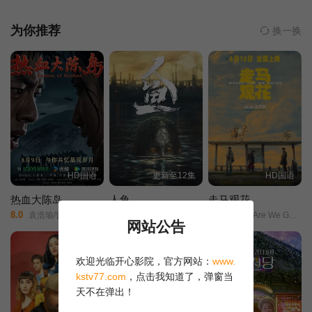
识贤）、顶庄（蔡振南、孙鹏）、北城（太保 饰）共同对抗，四方
角头正式开战。
为你推荐
换一换
HD国语
更新至12集
HD国语
热血大陈岛
人鱼
走马观花
8.0
4.0
8.0
袁浩瑜/曹阳明珠/范事成/
樊少皇/
Where Are We Going/
网站公告
正片
欢迎光临开心影院，官方网站：
www.
kstv77.com
，点击我知道了，弹窗当
天不在弹出！