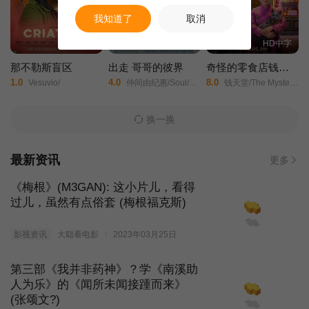
我知道了
取消
HD中字
HD中字
HD中字
那不勒斯盲区
出走 哥哥的彼界
奇怪的零食店钱天堂
1.0
4.0
8.0
Vesuvio/
仲间由纪惠/Soul/又吉伶音/伊波れいり/松田流花/津波竜斗/内田树/盧礼欧/玉城敦子/城间やよい/津嘉山正种/寺辻健一郎/
钱天堂/The Mysterious Candy Store/Strange Snack Shop Jeoncheondang/
换一换
最新资讯
更多
《梅根》(M3GAN): 这小片儿，看得
过儿，虽然有点俗套 (梅根福克斯)
影视资讯
大聪看电影
2023年03月25日
第三部《我并非药神》？学《南溪助
人为乐》的《闻所未闻接踵而来》
(张颂文?)