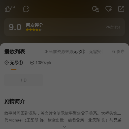
64
9.0
网友评分
26次评分
很差
较差
还行
推荐
力荐
播放列表
当前资源来源
无尽①
- 无需安装任何插件
倒序
无尽①
1080zyk
HD
剧情简介
故事时间回到源头，英文片名暗示故事聚焦父子关系。大桥头第二
代Michael（王阳明 饰）横空出世，瞒着父亲（龙天翔 饰）与兄弟
（张怀秋 饰）私下打算重整角头新的秩序，惹火了北馆（高捷、王