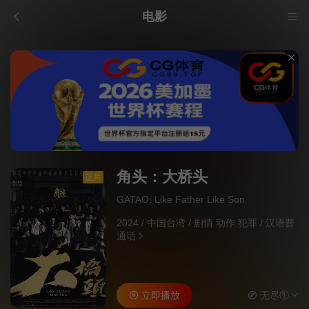
电影
角头：大桥头
正片
GATAO: Like Father Like Son
2024
/
中国台湾
/
剧情 动作 犯罪
/
汉语普
通话
立即播放
无尽①