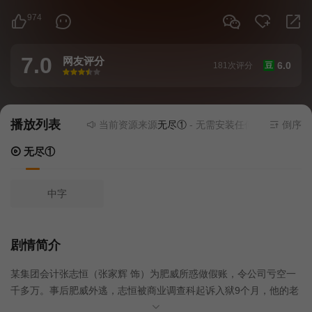
974
7.0
网友评分
6.0
181次评分
豆
很差
较差
还行
推荐
力荐
播放列表
当前资源来源
无尽①
- 无需安装任何插件
倒序
无尽①
中字
剧情简介
某集团会计张志恒（张家辉 饰）为肥威所惑做假账，令公司亏空一
千多万。事后肥威外逃，志恒被商业调查科起诉入狱9个月，他的老
板更因缺钱致使妻子病故。9个月的牢狱之灾让志恒受尽欺凌与耻