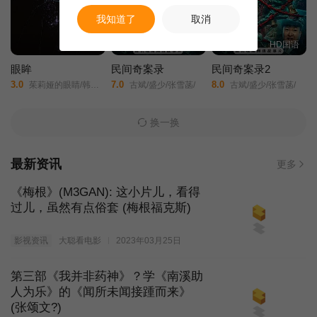
我知道了
取消
HD中字
HD国语
HD国语
眼眸
民间奇案录
民间奇案录2
3.0
7.0
8.0
茱莉娅的眼睛/韩版/Eyes/
古斌/盛少/张雪菡/
古斌/盛少/张雪菡/
换一换
最新资讯
更多
《梅根》(M3GAN): 这小片儿，看得
过儿，虽然有点俗套 (梅根福克斯)
影视资讯
大聪看电影
2023年03月25日
第三部《我并非药神》？学《南溪助
人为乐》的《闻所未闻接踵而来》
(张颂文?)