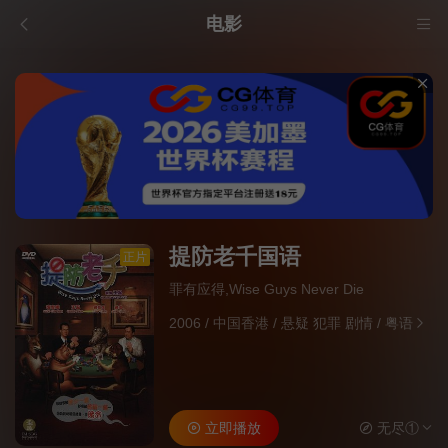
电影
提防老千国语
正片
罪有应得,Wise Guys Never Die
2006
/
中国香港
/
悬疑 犯罪 剧情
/
粤语
立即播放
无尽①