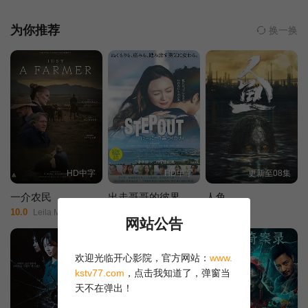
辱，不过他也因此结识了千中高手陈十四（王晶 饰）。志恒为其赌
技和千术所折服，遂拜其为师，陈十四业刚好需要拍档对付陷害他
为你推荐
换一换
的龙王（张兆辉 饰），两人一拍即合。志恒天资聪慧，尽得十四真
传。两人出狱后先是惩治了当年欺骗十四的女千手，之后将目标锁
定在龙王身上。在此过程中，志恒偶然发现十四竟打算将自己当作
代罪羔羊。 针对龙王的骗局旋即展开，骗与被骗，几无界
限……
HD中字
HD中字
更新至08集
一介农民
出走哥哥的彼界
人鱼
10.0
8.0
4.0
Leila Mcdougall/Joel Jackson/Robert Taylor/
走出哥哥的理想乡/
樊少皇/
网站公告
欢迎光临开心影院，官方网站：
www.
kstv77.com
，点击我知道了，弹窗当
天不在弹出！