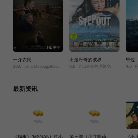
HD中字
HD中字
一介农民
出走哥哥的彼界
恩佐
10.0
8.0
4.0
Leila Mcdougall/Joel Jackson/Robert Taylor/
走出哥哥的理想乡/
粉
最新资讯
《梅根》(M3GAN): 这小
第三部《我并非药
《不