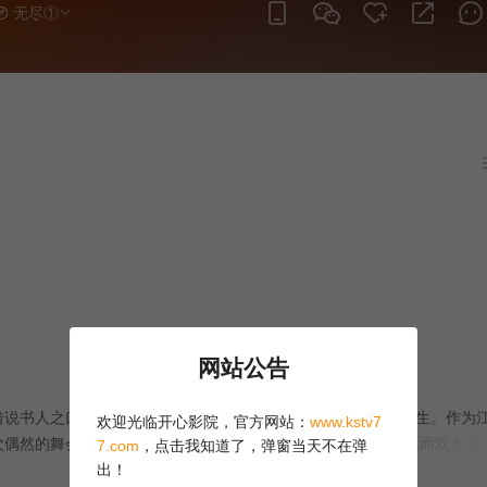
无尽①
为御用编剧一鸣惊人，人送绰号——南海十三郎。然而，时局动荡，他到
战士，因看不过同行媚俗之作，愤然出手，不欢而散。这时一次车祸，让
惜她已嫁给老外。十三郎郁郁寡欢，后来入寺修行，却在一次代人祈福的
家道中落的败局，他疯了……
网站公告
借说书人之口讲述了粤剧金牌编剧——南海十三郎艺海浮沉的一生。作为
欢迎光临开心影院，官方网站：
www.kstv7
次偶然的舞会，他遇到了上海的千金小姐莉莉（吴绮莉 饰），然而双方有
7.com
，点击我知道了，弹窗当天不在弹
 2年后，回到了广东的家中，他已被学校除名。当时太史公已经年事已
出！