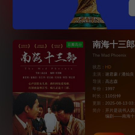
南海十三郎
豆瓣高分
The Mad Phoenix
状态：
HD
主演：
谢君豪
/
潘灿良
导演：
高志森
年份：
1997
时长：
110分钟
更新：
2025-08-13 03
简介：
开片是说书人因
编剧——南海十
皮，出入名流场
有缘相逢，无 
的家中，他已被