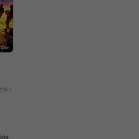
D国语
更多
新特