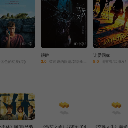
HD中字
HD中字
H
眼眸
让爱回家
3.0
8.0
蓝色的初夏(港)/
茱莉娅的眼睛/韩版/Eyes/
周睿睿/武海发/
止不休》曝“师兄弟
《铃芽之旅》我看到了4
《交换人生》曝光