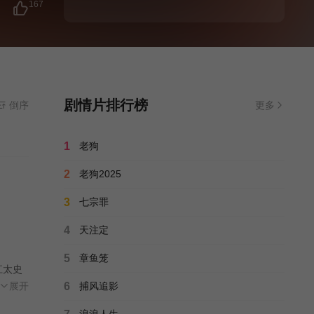
167
了江西
他与昔
对话
剧情片排行榜
倒序
更多
1
老狗
2
老狗2025
3
七宗罪
4
天注定
5
章鱼笼
江太史
缘相
展开
6
捕风追影
高，他
浪浪人生