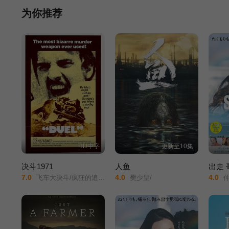
便天天去看戏，从不受戏班老板薛老五赏识，到后来成为御用编剧
为你推荐
劳前线战士，因看不过同行媚俗之作，愤然出手，不欢而散。这时
入寺修行，却在一次代人祈福的对话中，得知了自己家道中落的败
HD中字
更新至10集
决斗1971
人鱼
出走
7.0
4.0
4.0
飞车大决斗/疯狂的追逐/追杀/飞车杀机/飞轮喋血/疯狂的决斗/
樊少皇/
仲间由纪惠/So