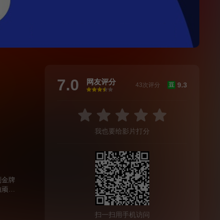
7.0
网友评分
9.3
43次评分
豆
很差
较差
还行
推荐
力荐
我也要给影片打分
剧金牌
由顽
而双方
了广东
扫一扫用手机访问
薛老五