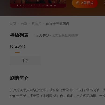
立即播放
赏识，到后来成
写剧本慰劳前线
日恋人重逢，可
中，得知了自己
首页
电影
剧情片
南海十三郎国语
播放列表
当前资源来源
无尽①
- 无需安装任何插件
无尽①
中字
剧情简介
开片是说书人因聚众滋事，被警察（黄霑 饰）带到了警局问话，
公的十三子，江誉镠（谢君豪 饰）自由顽皮，出入名流场所。一
逢，无 份结亲。后来，他跟随她来到上海，竟落得穷困潦倒。