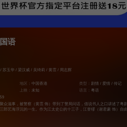
国语
/
苏玉华
/
梁汉威
/
吴绮莉
/
黄霑
/
周志辉
地区：
中国香港
类型：
剧情
/
爱情
/
传记
上映：
未知
语言：
粤语
:59
聚众滋事，被警察（黄霑 饰）带到了警局问话，借说书人之口讲述了粤
三郎艺海浮沉的一生。作为江太史公的十三子，江誉镠（谢君豪 饰）自
所。一次偶然的舞会，他遇到了上海的千金小姐莉莉（吴绮莉 饰），然
份结亲。后来，他跟随她来到上海，竟落得穷困潦倒。 2年后，回到
学校除名。当时太史公已经年事已高，他便天天去看戏，从不受戏班老板