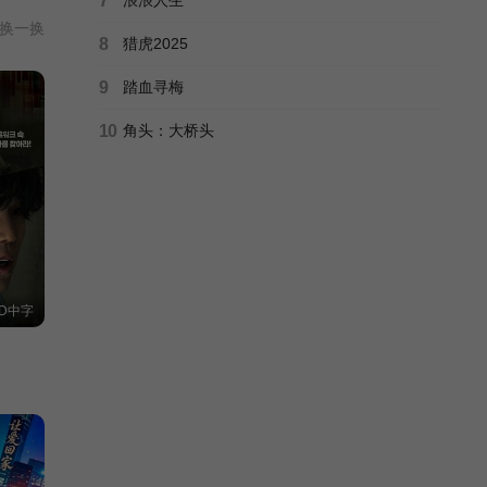
7
本慰
换一换
后来
8
猎虎2025
9
踏血寻梅
10
角头：大桥头
D中字