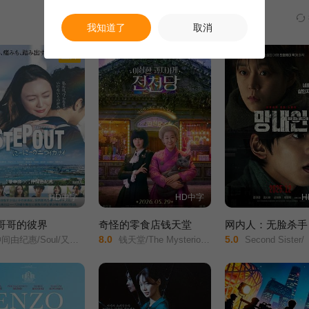
一鸣惊人，人送绰号——南海十三郎。然而，时局动荡，他到了江西写剧
一次车祸，让他与昔日恋人重逢，可惜她已嫁给老外。十三郎郁郁寡欢，
我知道了
取消
局，他疯了……
正片
HD中字
HD中字
H
 哥哥的彼界
奇怪的零食店钱天堂
网内人：无脸杀手
8.0
5.0
ul/又吉伶音/伊波れいり/松田流花/津波竜斗/内田树/盧礼欧/玉城敦子/城间やよい/津嘉山正种/寺辻健一郎/
钱天堂/The Mysterious Candy Store/Strange Snack Shop Jeoncheondang/
Second Sister/