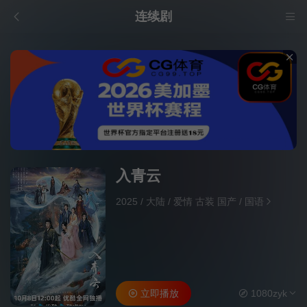
连续剧
入青云
2025
/
大陆
/
爱情 古装 国产
/
国语
立即播放
1080zyk