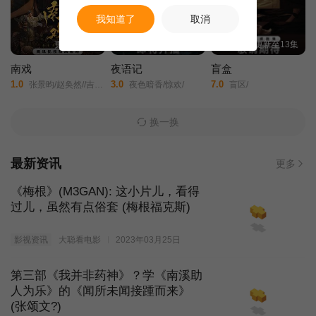
我知道了
取消
更新至14集
更新至17集
更新至13集
南戏
夜语记
盲盒
1.0
3.0
7.0
张景昀/赵奂然//吉舒亦/
夜色暗香/惊欢/
盲区/
换一换
最新资讯
更多
《梅根》(M3GAN): 这小片儿，看得
过儿，虽然有点俗套 (梅根福克斯)
影视资讯
大聪看电影
2023年03月25日
第三部《我并非药神》？学《南溪助
人为乐》的《闻所未闻接踵而来》
(张颂文?)