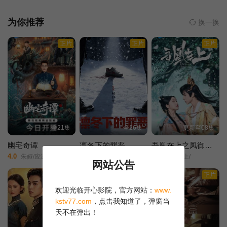
面伪装隐藏，化身舞姬接近纪伯宰，二人“身披马甲”燃爽斗爱，维护
了公平正义，最终收获动人爱情。 该剧改编自白鹭成双的同名
为你推荐
换一换
小说。
正片
正片
正片
全21集
全26集
更新至08集
幽宅奇谭
凛冬下的罪恶
吾凰在上之凤御四方
4.0
9.0
3.0
朱娅/应灏铭/肖东昊/宋未央/
何磊/张睿/吴昊宸/洪爽/王大奇/嘉泽/孙之鸿/肖涵/左腾云/刘伟峰/王心嫚/窦新豪/苏宥辰/李繁/刘亭希/刘朔豪/洪冰瑶/刘佳萌/李蒲赫/徐章/
吾凰在上/
网站公告
正片
正片
欢迎光临开心影院，官方网站：
www.
kstv77.com
，点击我知道了，弹窗当
天不在弹出！