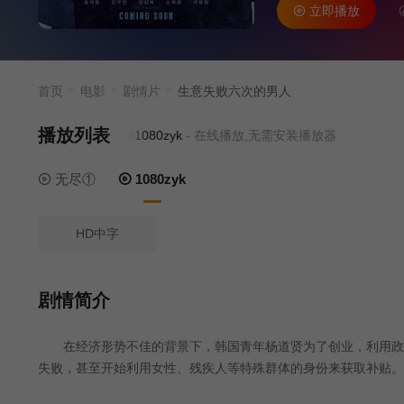
立即播放
首页
电影
剧情片
生意失败六次的男人
播放列表
当前资源来源
1080zyk
- 在线播放,无需安装播放器
无尽①
1080zyk
HD中字
剧情简介
在经济形势不佳的背景下，韩国青年杨道贤为了创业，利用政府
失败，甚至开始利用女性、残疾人等特殊群体的身份来获取补贴。
错误的选择，导致自己陷入困境······