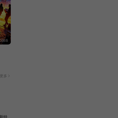
D国语
更多
新特