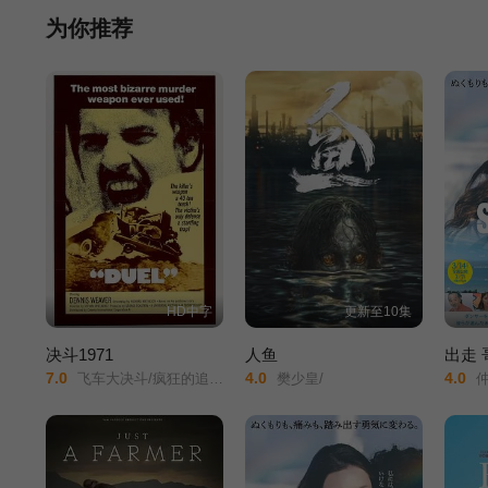
为你推荐
HD中字
更新至10集
决斗1971
人鱼
出走
7.0
4.0
4.0
飞车大决斗/疯狂的追逐/追杀/飞车杀机/飞轮喋血/疯狂的决斗/
樊少皇/
仲间由纪惠/So