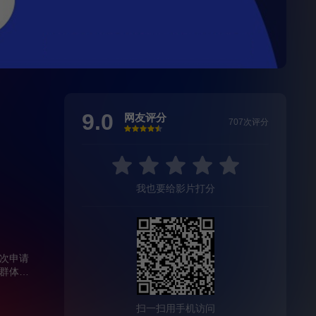
9.0
网友评分
707次评分
很差
较差
还行
推荐
力荐
我也要给影片打分
次申请
群体的
却做出
扫一扫用手机访问