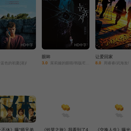
HD中字
HD中字
H
眼眸
让爱回家
3.0
8.0
蓝色的初夏(港)/
茱莉娅的眼睛/韩版/Eyes/
周睿睿/武海发/
止不休》曝“师兄弟
《铃芽之旅》我看到了4
《交换人生》曝光