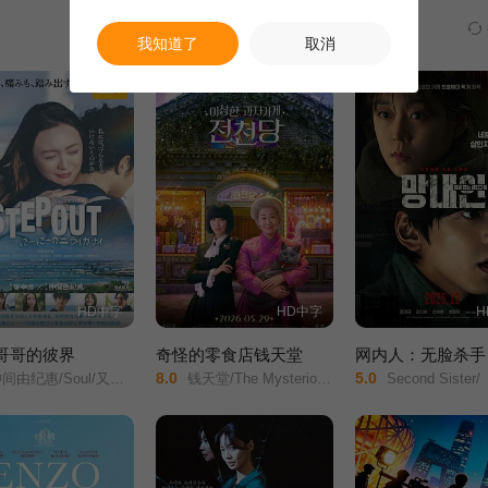
我知道了
取消
正片
HD中字
HD中字
H
 哥哥的彼界
奇怪的零食店钱天堂
网内人：无脸杀手
8.0
5.0
ul/又吉伶音/伊波れいり/松田流花/津波竜斗/内田树/盧礼欧/玉城敦子/城间やよい/津嘉山正种/寺辻健一郎/
钱天堂/The Mysterious Candy Store/Strange Snack Shop Jeoncheondang/
Second Sister/