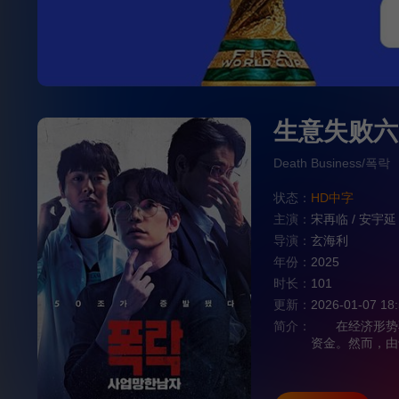
生意失败六
Death Business/폭락
状态：
HD中字
主演：
宋再临
/
安宇延
导演：
玄海利
年份：
2025
时长：
101
更新：
2026-01-07 18
简介：
在经济形势不
资金。然而，由
身份来获取补贴
了错误的选择，导