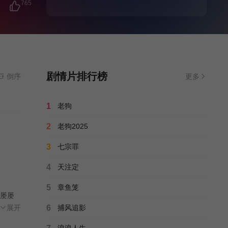
765
剧情片排行榜
倒序
更多
1
老狗
2
老狗2025
3
七宗罪
4
天注定
5
章鱼笼
屡屡
做出了
展开
6
捕风追影
浪浪人生