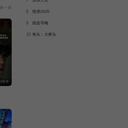
7
换一换
8
猎虎2025
9
踏血寻梅
10
角头：大桥头
D中字