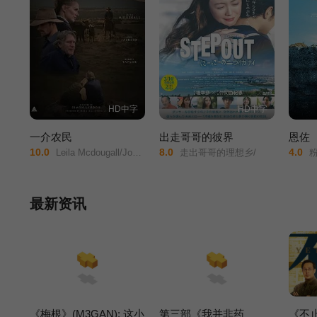
HD中字
HD中字
一介农民
出走哥哥的彼界
恩佐
10.0
8.0
4.0
Leila Mcdougall/Joel Jackson/Robert Taylor/
走出哥哥的理想乡/
粉
最新资讯
《梅根》(M3GAN): 这小
第三部《我并非药
《不