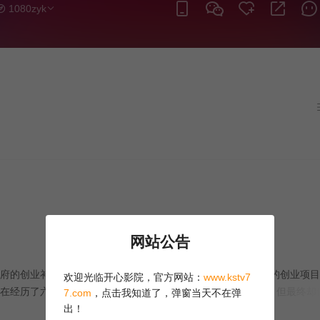
1080zyk
网站公告
的创业补贴政策，多次申请资金。然而，由于缺乏经验，他的创业项目
欢迎光临开心影院，官方网站：
www.kstv7
在经历了六次失败后，他意外地通过虚拟货币获得了A轮融资，但最终却
7.com
，点击我知道了，弹窗当天不在弹
出！