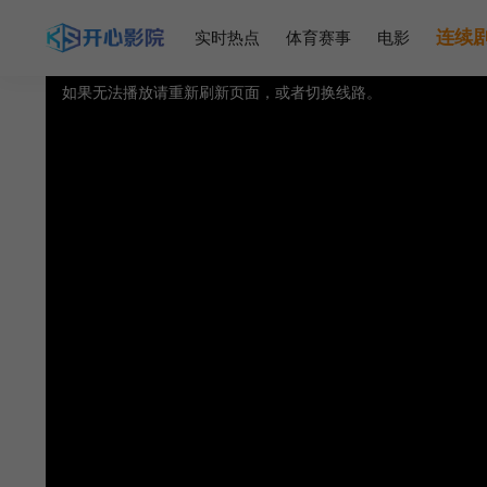
连续
实时热点
体育赛事
电影
视频载入速度跟网速有关，请耐心等待几秒钟。
提醒：
不要轻易相信视频中的广告，谨防上当受骗!
如果无法播放请重新刷新页面，或者切换线路。