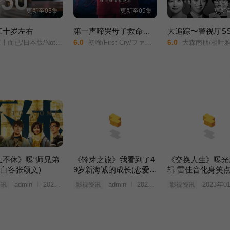
更新至03集
更新至05集
更新至
三十岁左右
第一声啼哭母子救命急救班
6.0
6.0
版/Nothing But Thirty/30女の思うこと/トウキョウミドルサーティー三十五岁在东京/
初啼/First Cry/ファーストクライ/
大森南朋/相叶雅纪/松下
止不休》曝“师兄弟
《铃芽之旅》我看到了4
《交换人生》曝光
(白客张颂文)
9岁新海诚的成长(恋爱铃
辑 雷佳音化身笑
知乎)
机
admin
2023年03月25日
admin
2023年03月25日
2023年0
资讯
影视资讯
影视资讯