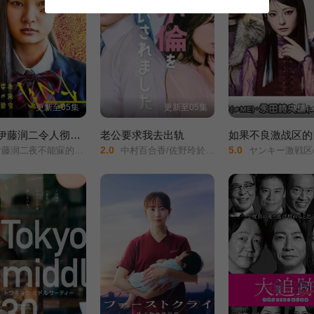
更新至05集
更新至05集
更新至
怪奇-伊藤润二令人彻夜难眠的奇异故事－
老公要求我去出轨
2.0
5.0
藤润二夜不能寐的奇妙故事/
中村百合香/佐野玲於/山野海/叶山奖之/滨津隆之/桥本美敦子/横野堇/
ヤンキー激戦区の四天王がアイドルグループに転生したら？/