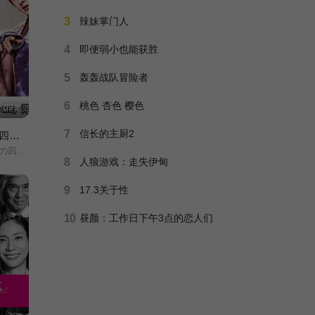
3.0
北村一辉/柴田杏花/
全12集
3
辣妹掌门人
4
即便弱小也能获胜
监视搜查班
5.0
红眼/监视搜查班/Red/Eyes/监视搜查班/
全10集
5
轰轰战队冒险者
6
桃色 杏色 樱色
09集
7
信长的主厨2
如果不良激战区的四天王转生成了偶像团体
(2026)/
8
人狼游戏：走失伊甸
9
17.3关于性
10
昼颜：工作日下午3点的恋人们