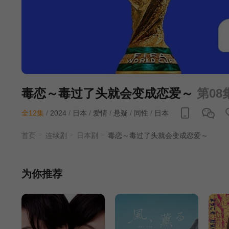
毒恋～毒过了头就会变成恋爱～
第08
全12集
/
2024
/
日本
/
爱情
/
悬疑
/
同性
/
日本
首页
连续剧
日本剧
毒恋～毒过了头就会变成恋爱～
为你推荐