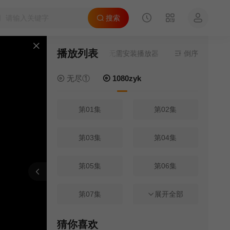
搜索
播放列表
资源来源
1080zyk
- 在线播放,无需安装播放器
倒序
无尽①
1080zyk
第01集
第02集
第03集
第04集
第05集
第06集
刷新
上一集
下一集
第07集
第08集
展开全部
第09集
第10集
猜你喜欢