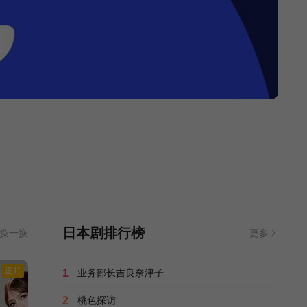
神推偶像登上武道馆我就死而无憾真人版
9.0
松村沙友理/
全10集
Doctor EGGS～研修医・蚁原凉平～
3.0
一之濑飒/宫本茉由/上川周作/黑川智花/夏子/池田成志/内田有纪/远藤宪一/胜村政信/
全2集
对决2026
8.0
松本若菜/铃木保奈美/丰岛花/大仓孝二/大原樱子/山中崇/前野朋哉/滨尾矩考/石坂浩二/渡边一计/高畑淳子/
全5集
欢乐南极厨
7.0
有趣南极料理人/
全12集
日本剧排行榜
换一换
更多
正片
透明的我们
1.0
福原遥/小野花梨/伊藤健太郎/仓悠贵/武田玲奈/金子大地/前原滉/菊地姬奈/上原实矩/林裕太/小川未祐/片冈礼子/根岸季衣/仙道敦子/三浦贵大/和田正人/涩川清彦/
全6集
正片
1
业务部长吉良奈津子
2
桃色探访
大叔厨房