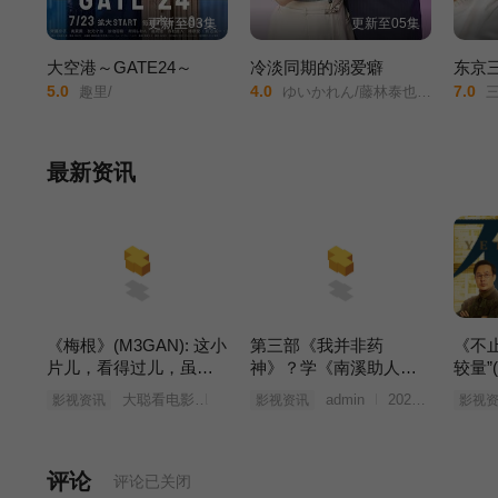
更新至03集
更新至05集
大空港～GATE24～
冷淡同期的溺爱癖
东京
5.0
4.0
7.0
趣里/
ゆいかれん/藤林泰也/小栗有以/京典和玖/半田周平/
三十而已/日本
最新资讯
《梅根》(M3GAN): 这小
第三部《我并非药
《不
片儿，看得过儿，虽然
神》？学《南溪助人为
较量”
有点俗套 (梅根福克斯)
乐》的《闻所未闻接踵
大聪看电影
2023年03月25日
admin
2023年03月25日
影视资讯
影视资讯
影视
而来》(张颂文?)
评论
评论已关闭