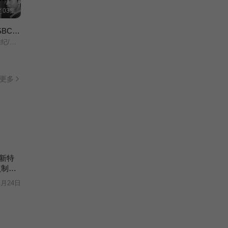
03集
大追踪〜警视厅SSBC强行犯系〜第二季
奈绪/
更多
新特
点制造
1月24日