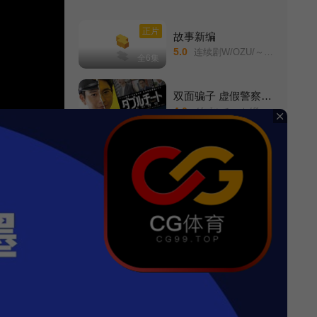
第11集
第12集
正片
故事新编
5.0
连续剧W/OZU/～小津安二郎描绘的故事～/
全6集
双面骗子 虚假警察第一季
4.0
ダブルチート/偽りの警官/Season1/
更新至06集
掉链子刑警
2.0
残念刑警/押井刑事/惜しい刑事/
全4集
正片
我家的英雄剧版
3.0
佐佐木藏之介/斋藤飞鸟/木村多江/高桥恭平/吉田荣作/音尾琢真/渊上泰史/内藤秀一郎/
完结
白色巨塔
3.0
Shiroi Kyotou/The Ivory Tower/
全21集