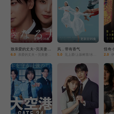
更新至06集
更新至95集
致亲爱的丈夫~完美妻子的谎言~
风，带有香气
6.0
5.0
2.0
亲爱的丈夫～完美妻子的谎言～/
见上爱/上坂树里/水野美纪/早坂美海/小林隆/小林虎之介/津崎史郎/岩瀬顕子/三浦贵大/根岸季衣/大岛美幸/义达祐未/たくや/原田泰造/北村一辉/佐野晶哉/藤原季节/林裕太/坂东弥十郎/内田慈/小倉史也/片冈鹤太郎/松金米子/广冈由里子/春海四方/多部未华子/高岛政宏/二田絢乃/中田青渚/井上向日葵/丸山礼/研直子/生田绘梨花/菊池亚希子/中井友望/木越明/原嶋凛/玄理/伊势志摩/古川雄大/坂口涼太郎/平野生成/森田甘路/猫背椿/饭尾和树/若林时英/村上穂乃佳/东野绚香/大河原次郎/野添义弘/筒井道隆/仲/
伊